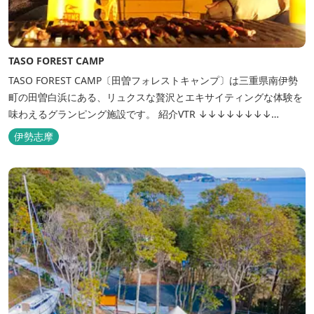
TASO FOREST CAMP
TASO FOREST CAMP〔田曽フォレストキャンプ〕は三重県南伊勢
町の田曽白浜にある、リュクスな贅沢とエキサイティングな体験を
味わえるグランピング施設です。 紹介VTR ↓↓↓↓↓↓↓↓
https://www.youtube.com/watch?v=jpF0wPRjqSw
伊勢志摩