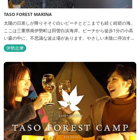
TASO FOREST MARINA
太陽の日差しが降りそそぐ白いビーチとどこまでも続く紺碧の海。
ここは三重県南伊勢町は田曽白浜海岸。ビーチから徒歩1分の小高
い森の中に、不思議な波止場があります。やさしい木陰に停泊する
のは3艇のヨット。日本初の森のマリーナです。 航海の気分高まる
伊勢志摩
インテリアは見た目からは想像できないほど広く、くつろぎの空
間。夏場でもエアコン完備で快適にお過ごしいただけます。甲板の
上に寝転んで夜空を見上げれば...