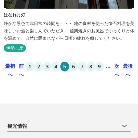
はなれ月灯
静かな景色で非日常の時間を・・・ 地の食材を使った懐石料理を美
味しいお酒と楽しんでいただき、 信楽焼きのお風呂でゆっくりと体
を温めて、自然に囲まれながら日頃の疲れを癒してください。
伊勢志摩
最初
前
...
次
最後
1
2
3
4
5
6
7
8
9
へ
へ
へ
へ
観光情報