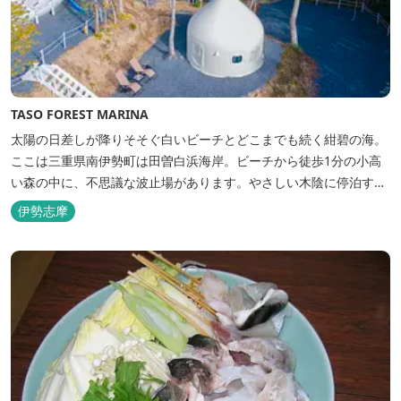
TASO FOREST MARINA
太陽の日差しが降りそそぐ白いビーチとどこまでも続く紺碧の海。
ここは三重県南伊勢町は田曽白浜海岸。ビーチから徒歩1分の小高
い森の中に、不思議な波止場があります。やさしい木陰に停泊する
のは3艇のヨット。日本初の森のマリーナです。 航海の気分高まる
伊勢志摩
インテリアは見た目からは想像できないほど広く、くつろぎの空
間。夏場でもエアコン完備で快適にお過ごしいただけます。甲板の
上に寝転んで夜空を見上げれば...