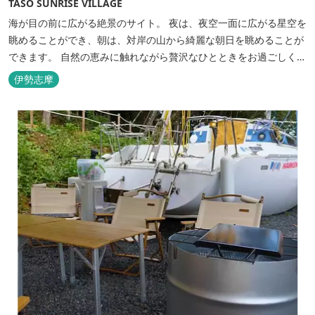
TASO SUNRISE VILLAGE
海が目の前に広がる絶景のサイト。 夜は、夜空一面に広がる星空を
眺めることができ、朝は、対岸の山から綺麗な朝日を眺めることが
できます。 自然の恵みに触れながら贅沢なひとときをお過ごしくだ
さい。 ウッドテラスでのバーベキューを楽しむこともでき、BBQ
伊勢志摩
初心者でも安心のガスBBQ台をご用意しております。 また、海岸
を散策しながら海風を感じるのもよし、インスタントハウス内でリ
ラックスする...