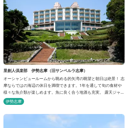
里創人倶楽部 伊勢志摩（旧サンペルラ志摩）
オーシャンビュールームから眺める的矢湾の眺望と朝日は絶景！ 志
摩ならではの海辺の休日を満喫できます。1年を通して旬の食材や
様々な魚介類が楽しめます。魚に良く合う地酒も充実。 露天ジャク
ジーや、本格エステがあるのも女性には嬉しい！ 最高級のリゾート
伊勢志摩
ホテル「里創人倶楽部 伊勢志摩」にぜひお越しください。