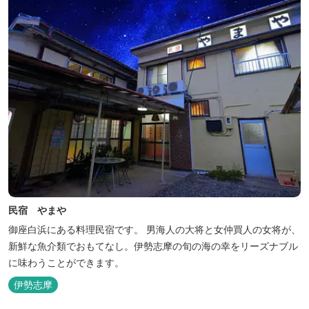
民宿 やまや
御座白浜にある料理民宿です。 男海人の大将と女仲買人の女将が、
新鮮な魚介類でおもてなし。伊勢志摩の旬の海の幸をリーズナブル
に味わうことができます。
伊勢志摩