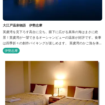
大江戸温泉物語 伊勢志摩
英虞湾を見下ろす高台に立ち、眼下に広がる真珠の海はまさに絶
景！英虞湾が一望できるオーシャンビューの温泉が好評です。食事
は四季折々の創作バイキングが楽しめます。 英虞湾のかご漁を体験
できるクルーズ船は毎日運行しており、漁で獲れた魚を食べること
伊勢志摩
もできます。