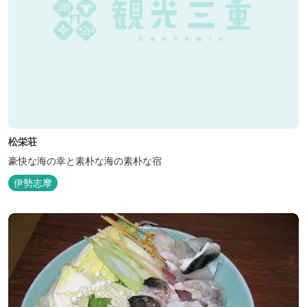
松栄荘
豪快な海の幸と素朴な海の素朴な宿
伊勢志摩