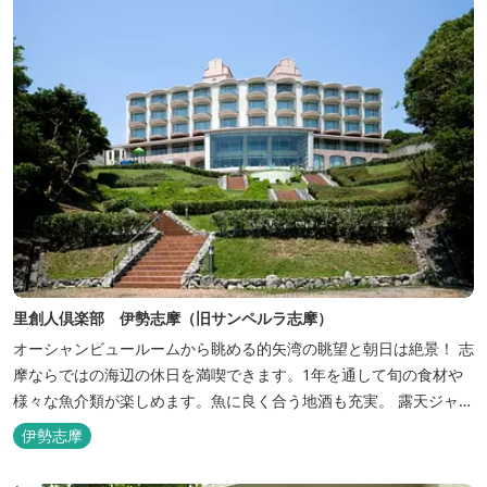
里創人倶楽部 伊勢志摩（旧サンペルラ志摩）
オーシャンビュールームから眺める的矢湾の眺望と朝日は絶景！ 志
摩ならではの海辺の休日を満喫できます。1年を通して旬の食材や
様々な魚介類が楽しめます。魚に良く合う地酒も充実。 露天ジャク
ジーや、本格エステがあるのも女性には嬉しい！ 最高級のリゾート
伊勢志摩
ホテル「里創人倶楽部 伊勢志摩」にぜひお越しください。