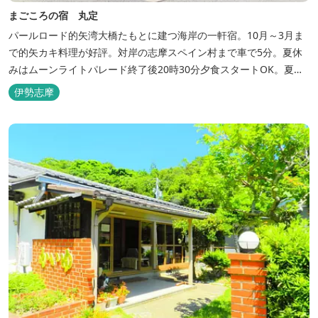
まごころの宿 丸定
パールロード的矢湾大橋たもとに建つ海岸の一軒宿。10月～3月ま
で的矢カキ料理が好評。対岸の志摩スペイン村まで車で5分。夏休
みはムーンライトパレード終了後20時30分夕食スタートOK。夏ガ
キ6月～8月も好評。
伊勢志摩