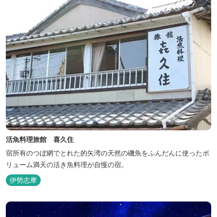
活魚料理旅館 喜久住
宿所有のつぼ網でとれた的矢湾の天然の磯魚をふんだんに使ったボ
リューム満天の活き魚料理が自慢の宿。
伊勢志摩