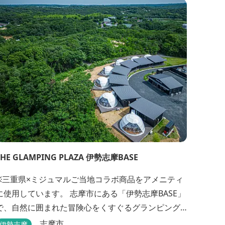
THE GLAMPING PLAZA 伊勢志摩BASE
※三重県×ミジュマルご当地コラボ商品をアメニティ
使用しています。 志摩市にある「伊勢志摩BASE」
で、自然に囲まれた冒険心をくすぐるグランピング
はいかがですか？7棟あるドーム型テントでの宿泊や
志摩市
伊勢志摩