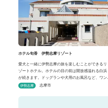
ホテル旬香 伊勢志摩リゾート
愛犬と一緒に伊勢志摩の旅を楽しむことができるリ
ゾートホテル。ホテルの目の前は開放感溢れる白浜
が続きます。ドッグランや犬用のお風呂など、ワン
ちゃんも喜ぶサービスがたくさん。
志摩市
伊勢志摩