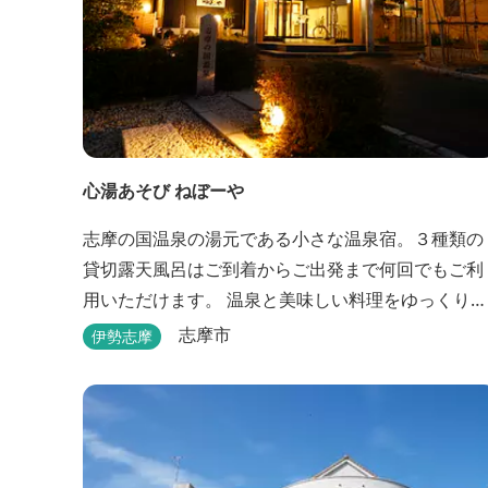
心湯あそび ねぼーや
志摩の国温泉の湯元である小さな温泉宿。３種類の
貸切露天風呂はご到着からご出発まで何回でもご利
用いただけます。 温泉と美味しい料理をゆっくりと
楽しむならぜひ「心湯あそび ねぼーや」へいらっし
志摩市
伊勢志摩
ゃいませんか？