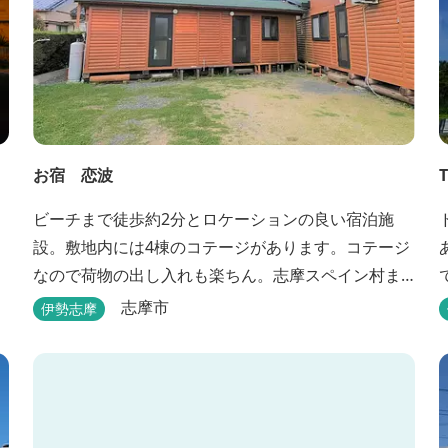
お宿 恋波
ビーチまで徒歩約2分とロケーションの良い宿泊施
設。敷地内には4棟のコテージがあります。コテージ
なので荷物の出し入れも楽ちん。志摩スペイン村ま
で車で約13分と観光にも便利です。
志摩市
伊勢志摩