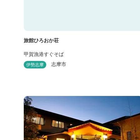
旅館ひろおか荘
甲賀漁港すぐそば
志摩市
伊勢志摩