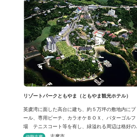
す。
リゾートパークともやま（ともやま観光ホテル）
英虞湾に面した高台に建ち、約５万坪の敷地内にプ
ール、専用ビーチ、カラオケＢＯＸ、パターゴルフ
場 テニスコート等を有し、緑溢れる周辺は格好の
サイクリングコースです。お料理は新鮮な海の幸を
志摩市
伊勢志摩