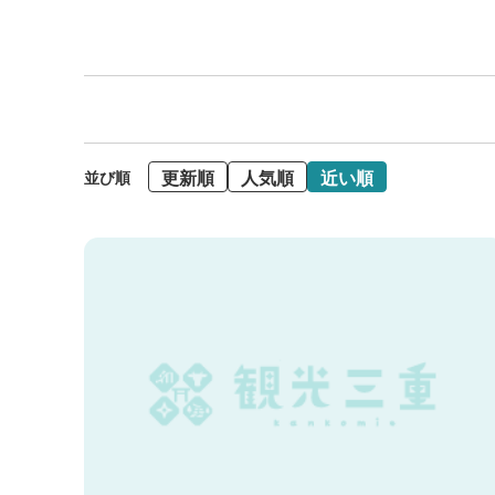
更新順
人気順
近い順
並び順