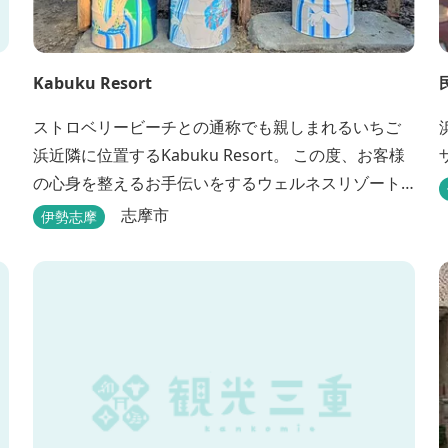
Kabuku Resort
ストロベリービーチとの通称でも親しまれるいちご
浜近隣に位置するKabuku Resort。 この度、お客様
の心身を整えるお手伝いをするウェルネスリゾート
として2022年4月1日にリニューアルオープンいたし
志摩市
伊勢志摩
ました。 フィンランド式ロウリュテントサウナがご
宿泊区画に1張ずつ付属されたプランが登場。 「とと
のう」条件が揃い、さらに皆様に楽しんでもらえる
空間となりました。 満点の星空の下でド...