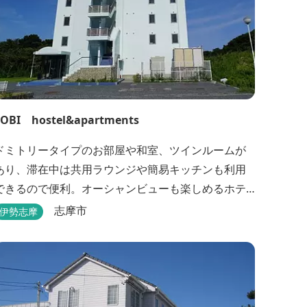
TOBI hostel&apartments
ドミトリータイプのお部屋や和室、ツインルームが
あり、滞在中は共用ラウンジや簡易キッチンも利用
できるので便利。オーシャンビューも楽しめるホテ
ルです。
志摩市
伊勢志摩