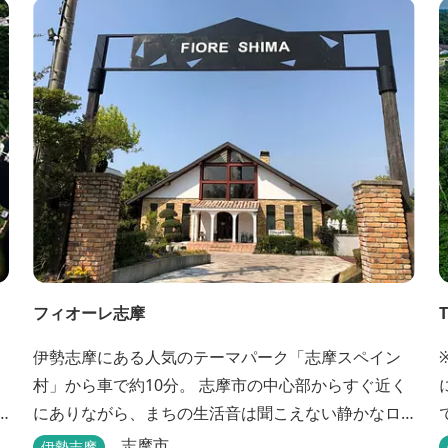
フィオーレ志摩
伊勢志摩にある人気のテーマパーク「志摩スペイン
村」から車で約10分。 志摩市の中心部からすぐ近く
に
にありながら、まちの生活音は聞こえない静かなロ
ケーションと、木の温もりを感じる本格的なコテー
志摩市
伊勢志摩