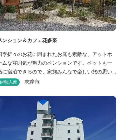
ペンション＆カフェ花多來
四季折々のお花に囲まれたお庭も素敵な、アットホ
ームな雰囲気が魅力のペンションです。ペットも一
緒に宿泊できるので、家族みんなで楽しい旅の思い
出を作ることができます。
志摩市
伊勢志摩