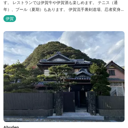
す。 レストランでは伊賀牛や伊賀酒も楽しめます。 テニス（通
年）、プール（夏期）もあります。 伊賀流手裏剣道場、忍者変身処
を常設しております。 ★ＨＰが新しくなりました！
伊賀
http://www.hh-sunpia-iga.co.jp ※日替わりランチ、日替わり薬湯
などがタイムリーにチェックできます。
Abuden