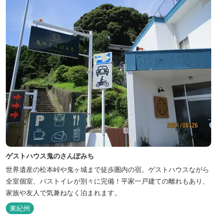
ゲストハウス鬼のさんぽみち
世界遺産の松本峠や鬼ヶ城まで徒歩圏内の宿。ゲストハウスながら
全室個室、バストイレが別々に完備！平家一戸建ての離れもあり、
家族や友人で気兼ねなく泊まれます。
東紀州