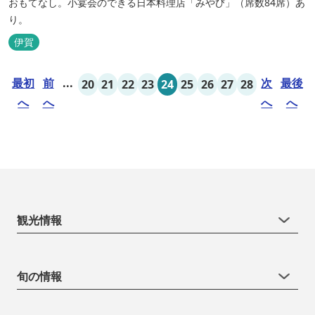
おもてなし。小宴会のできる日本料理店「みやび」（席数84席）あ
り。
伊賀
最初
前
...
次
最後
20
21
22
23
24
25
26
27
28
へ
へ
へ
へ
観光情報
旬の情報