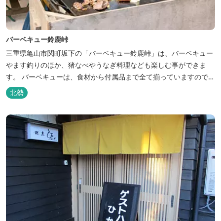
バーベキュー鈴鹿峠
三重県亀山市関町坂下の「バーベキュー鈴鹿峠」は、バーベキュー
やます釣りのほか、猪なべやうなぎ料理なども楽しむ事ができま
す。 バーベキューは、食材から付属品まで全て揃っていますので手
ぶらで楽しむ事ができますよ！釣り掘がありますので、釣ったその
北勢
場で味わえる「マス釣り」も人気です。 宿泊施設も完備していま
す！ご家族で、友人で、様々なイベントで、ぜひご利用ください。