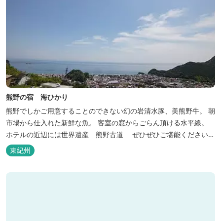
熊野の宿 海ひかり
熊野でしかご用意することのできない幻の岩清水豚、美熊野牛。 朝
市場から仕入れた新鮮な魚。 客室の窓からごらん頂ける水平線。
ホテルの近辺には世界遺産 熊野古道 ぜひぜひご堪能くださいま
せ。
東紀州