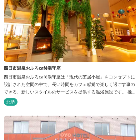
四日市温泉おふろcafé湯守座
四日市温泉おふろcafé湯守座は「現代の芝居小屋」をコンセプトに
設計された空間の中で、長い時間をカフェ感覚で楽しく過ごす事の
できる、新しいスタイルのサービスを提供する温浴施設です。 挽き
たてコーヒーやコミック、雑誌、マッサージチェア、Wi-Fiを無料
北勢
でご利用いただけます。