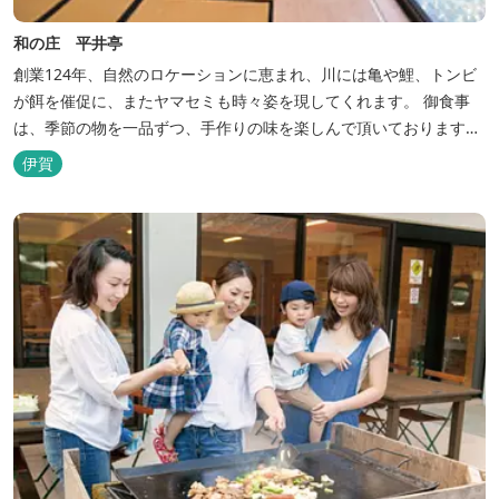
和の庄 平井亭
創業124年、自然のロケーションに恵まれ、川には亀や鯉、トンビ
が餌を催促に、またヤマセミも時々姿を現してくれます。 御食事
は、季節の物を一品ずつ、手作りの味を楽しんで頂いております。
（宿泊一日一組）
伊賀