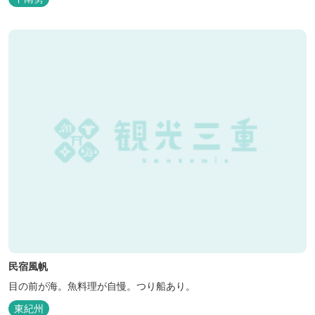
民宿風帆
目の前が海。魚料理が自慢。つり船あり。
東紀州