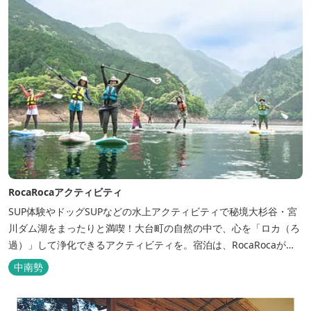
RocaRocaアクティビティ
SUP体験やドッグSUPなどの水上アクティビティで秘境大杉谷・宮
川ダム湖をまったりと満喫！大台町の自然の中で、心を「ロカ（ろ
過）」して浄化できるアクティビティを。宿泊は、RocaRocaが運
営する「キャンプスタイルの宿やまがら」へ！
中南勢