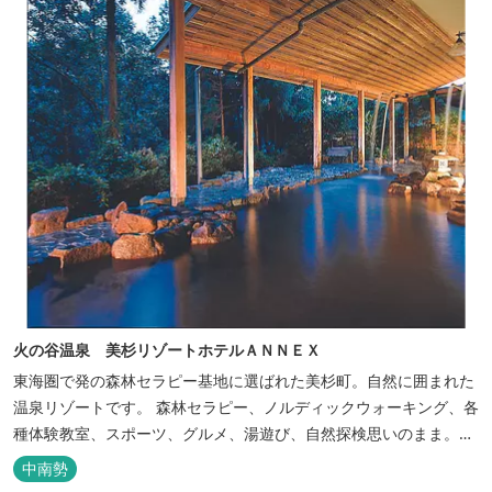
火の谷温泉 美杉リゾートホテルＡＮＮＥＸ
東海圏で発の森林セラピー基地に選ばれた美杉町。自然に囲まれた
温泉リゾートです。 森林セラピー、ノルディックウォーキング、各
種体験教室、スポーツ、グルメ、湯遊び、自然探検思いのまま。思
いきり遊んだ後は温泉でゆったり、のんびり。お料理は和洋バイキ
中南勢
ングに豪華会席料理。バイキングでは、毎日餅つき、夏は流しそう