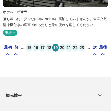
ホテル ビオラ
落ち着いたモダンな内装のホテルに宿泊してみませんか。全室空気
清浄機付きの客室でゆったりと旅の疲れを癒してください。
東紀州
最初
前
...
...
次
最後
15
16
17
18
19
20
21
22
23
へ
へ
へ
へ
観光情報