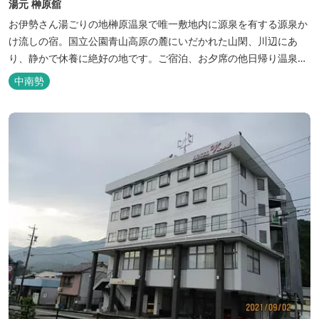
湯元 榊原舘
お伊勢さん湯ごりの地榊原温泉で唯一敷地内に源泉を有する源泉か
け流しの宿。国立公園青山高原の麓にいだかれた山閑、川辺にあ
り、静かで休養に絶好の地です。ご宿泊、お夕席の他日帰り温泉も
楽しめます。お料理にも温泉を用いた温泉野菜蒸しの他美と健康を
中南勢
テーマとしたふるさと会席をご用意しています。