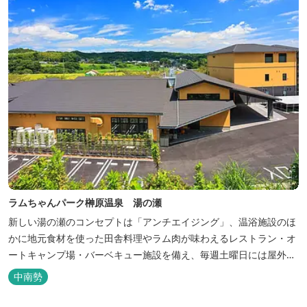
ラムちゃんパーク榊原温泉 湯の瀬
新しい湯の瀬のコンセプトは「アンチエイジング」、温浴施設のほ
かに地元食材を使った田舎料理やラム肉が味わえるレストラン・オ
ートキャンプ場・バーベキュー施設を備え、毎週土曜日には屋外に
「湯の瀬市場」を設け、新鮮野菜の販売が行われています。 また、
中南勢
観光旅行が困難な障がい者や介助が必要な高齢者の利用に特化した
福祉旅館として、全館バリアフリー、車いす対応の貸切風呂、リフ