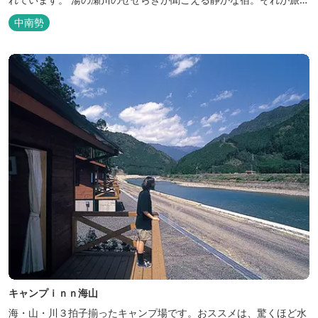
館 清少納言です。柔らかく滑らかな安らぎの湯や旬の味、心のこ
中南勢
もったおもてなしを心掛けております。 日頃の喧騒から離れ、平安
の才女清少納言もお墨付きの名湯を是非実感してください。
キャンプｉｎｎ海山
海・山・川３拍子揃ったキャンプ場です。おススメは、驚くほど水