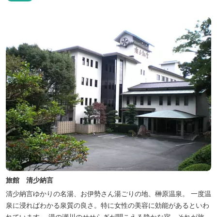
旅館 清少納言
清少納言ゆかりの名湯、お伊勢さん湯ごりの地、榊原温泉。 一度温
泉に浸ればわかる泉質の良さ。特に女性の美容に効能があるといわ
れています。 湯の瀬川のせせらぎが聞こえる静かな宿。それが旅