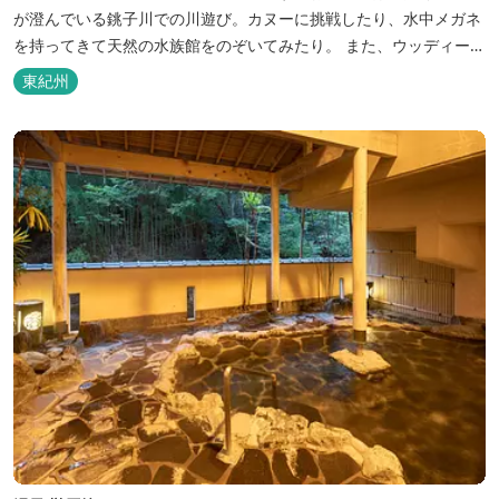
が澄んでいる銚子川での川遊び。カヌーに挑戦したり、水中メガネ
を持ってきて天然の水族館をのぞいてみたり。 また、ウッディーク
ラフト教室やストーンクラフト教室など各種イベントも盛りだくさ
東紀州
ん。森林浴を楽しんだり、一日中遊び、ゆったりできます。 紀北町
の海の幸をふんだんに使った海鮮・焼肉バーベキュー。家族で，グ
ループで、海辺や川遊び...