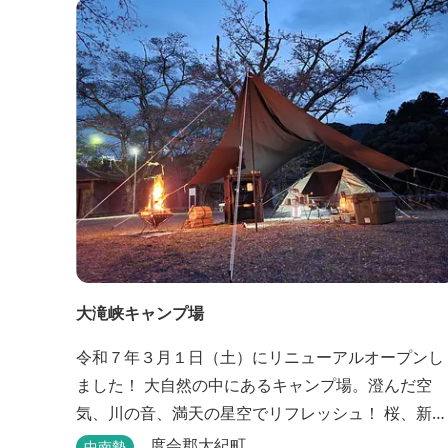
ープでもアクティビティを楽しめます。 ディナーは
併設の「レストラン アンジュ」にて、地元の食材を
ていねいに調理したフレンチフルコースをお召し上
がりい...
大滝峡キャンプ場
令和７年３月１日（土）にリニューアルオープンし
ました！ 大自然の中にあるキャンプ場。澄んだ空
気、川の音、満天の星空でリフレッシュ！ 桜、新
緑、紅葉と四季折々の景色を楽しむことができま
度会郡大紀町
中南勢