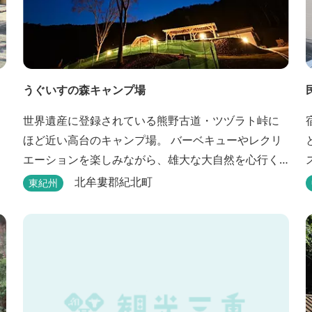
うぐいすの森キャンプ場
世界遺産に登録されている熊野古道・ツヅラト峠に
ほど近い高台のキャンプ場。 バーベキューやレクリ
エーションを楽しみながら、雄大な大自然を心行く
まで堪能できます。
北牟婁郡紀北町
東紀州