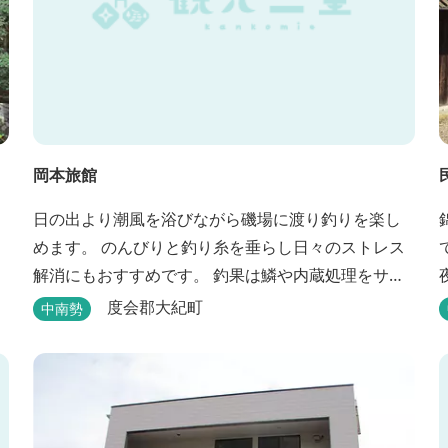
岡本旅館
日の出より潮風を浴びながら磯場に渡り釣りを楽し
めます。 のんびりと釣り糸を垂らし日々のストレス
解消にもおすすめです。 釣果は鱗や内蔵処理をサー
ビスしております（数に限りあり）。 一風呂浴びて
度会郡大紀町
中南勢
さっぱりしてお帰りいただけます。 料金１名５５０
０円、弁当５００円