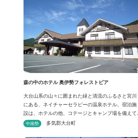
森の中のホテル 奥伊勢フォレストピア
大台山系の山々に囲まれた緑と清流のふるさと宮川
にある、ネイチャーセラピーの温泉ホテル。宿泊施
設は、ホテルの他、コテージとキャンプ場を備えて
います。 施設内に宮川の支流が流れ、川遊びができ
多気郡大台町
中南勢
ます。BBQエリア、釣堀もあり、ファミリーやグル