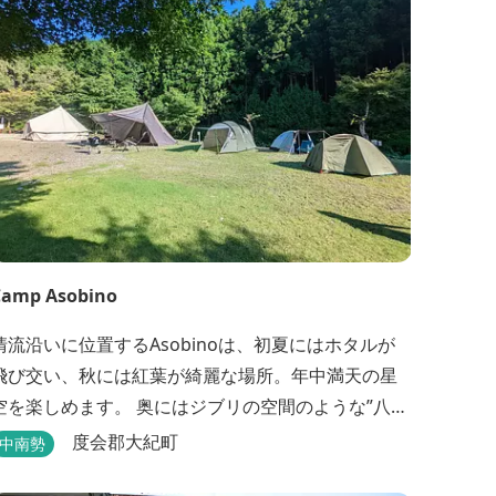
Camp Asobino
清流沿いに位置するAsobinoは、初夏にはホタルが
飛び交い、秋には紅葉が綺麗な場所。年中満天の星
を楽しめます。 奥にはジブリの空間のような”八重
谷湧水”、 他にも小さい鍾乳洞ですが太古を想像させ
度会郡大紀町
中南勢
る”風穴”などがあり、自然が豊かなスポットです。