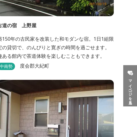
古道の宿 上野屋
築150年の古民家を改装した和モダンな宿。1日1組限
定の貸切で、のんびりと寛ぎの時間を過ごせます。
趣ある館内で茶道体験を楽しむこともできます。
度会郡大紀町
中南勢
マイページを見る