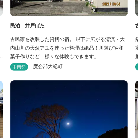
民泊 井戸ばた
古民家を改装した貸切の宿。 眼下に広がる清流・大
内山川の天然アユを使った料理は絶品！川遊びや和
菓子作りなど、様々な体験もできます。
度会郡大紀町
中南勢