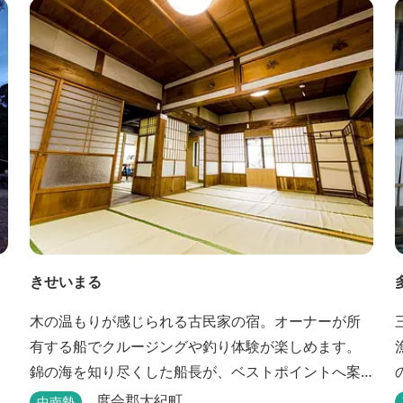
節の野草を月替メニューの野草風呂と打たせ湯で思
いっきりリフレッシュしてください。 森林浴に温泉
浴でネイチャーセラピーしませんか。
きせいまる
木の温もりが感じられる古民家の宿。オーナーが所
有する船でクルージングや釣り体験が楽しめます。
錦の海を知り尽くした船長が、ベストポイントへ案
内してくれます。
度会郡大紀町
中南勢