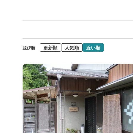
更新順
人気順
近い順
並び順