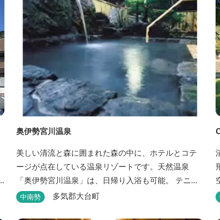
奥伊勢宮川温泉
美しい清流と森に囲まれた森の中に、ホテルとコテ
ージが点在している温泉リゾートです。天然温泉
「奥伊勢宮川温泉」は、日帰り入浴も可能。 テニス
空
やフィールドアスレチック・川遊び・ウォーキン
多気郡大台町
中南勢
グ・山登りの後は、岩風呂風の露天風呂と地元産季