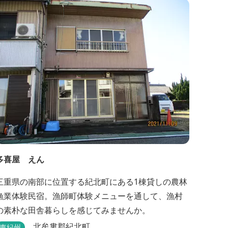
wi-fi完備。テントサウナもご利用いただけます。 ま
た近くには廃校を活用した「阿曽温泉」もありま
す。
多喜屋 えん
三重県の南部に位置する紀北町にある1棟貸しの農林
漁業体験民宿。漁師町体験メニューを通して、漁村
の素朴な田舎暮らしを感じてみませんか。
北牟婁郡紀北町
東紀州