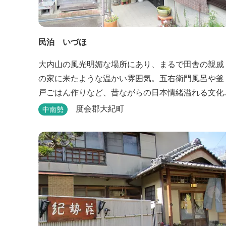
民泊 いづほ
大内山の風光明媚な場所にあり、まるで田舎の親戚
の家に来たような温かい雰囲気。五右衛門風呂や釜
戸ごはん作りなど、昔ながらの日本情緒溢れる文化
を体験できます。
度会郡大紀町
中南勢