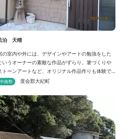
民泊 天晴
宿の室内や外には、デザインやアートの勉強をした
というオーナーの素敵な作品がずらり。箸づくりや
ストーンアートなど、オリジナル作品作りも体験で
きます。
度会郡大紀町
中南勢