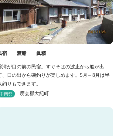
民宿 渡船 眞精
錦湾が目の前の民宿。すぐそばの波止から船が出
て、日の出から磯釣りが楽しめます。5月～8月は半
夜釣りもできます。
度会郡大紀町
中南勢