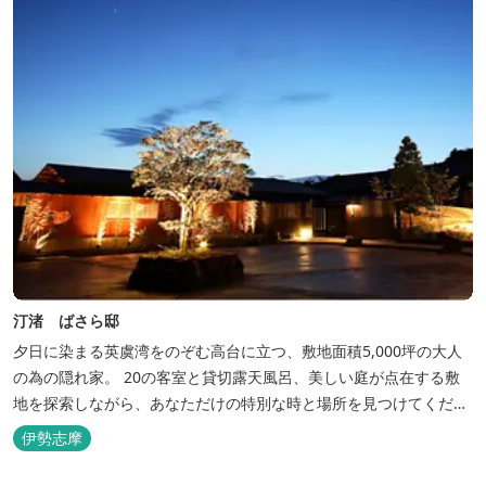
汀渚 ばさら邸
夕日に染まる英虞湾をのぞむ高台に立つ、敷地面積5,000坪の大人
の為の隠れ家。 20の客室と貸切露天風呂、美しい庭が点在する敷
地を探索しながら、あなただけの特別な時と場所を見つけてくださ
い。
伊勢志摩