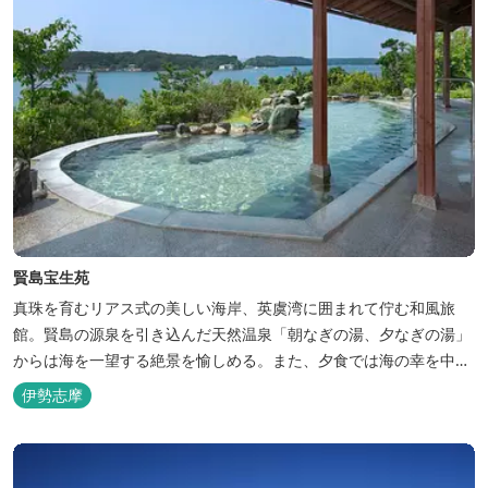
賢島宝生苑
真珠を育むリアス式の美しい海岸、英虞湾に囲まれて佇む和風旅
館。賢島の源泉を引き込んだ天然温泉「朝なぎの湯、夕なぎの湯」
からは海を一望する絶景を愉しめる。また、夕食では海の幸を中心
とした和会席でおもてなしいたします。
伊勢志摩