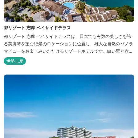
都リゾート 志摩 ベイサイドテラス
都リゾート 志摩 ベイサイドテラスは、日本でも有数の美しさを誇
る英虞湾を望む絶景のロケーションに位置し、雄大な自然のパノラ
マビューをお楽しみいただけるリゾートホテルです。白い壁と赤瓦
の屋根が連なる外観が印象的で、開放的なスパニッシュスタイルを
伊勢志摩
取り入れた建築美は陽気で自由な寛ぎを感じさせ、まるで異国に足
を踏み入れたと錯覚するほど、どこを歩いても絵になるホテルで
す。