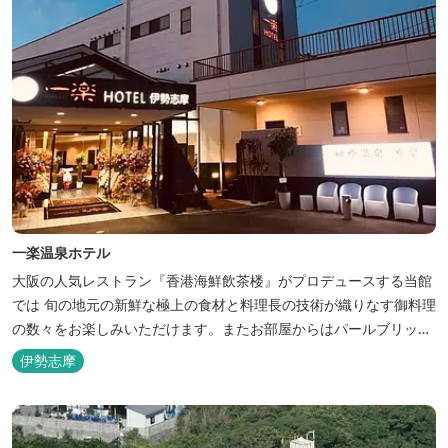
一楽温泉ホテル
大阪の人気レストラン『香港海鮮飲茶楼』がプロデュースする当館
では 旬の地元の新鮮な極上の食材と料理長の技術が織りなす御料理
の数々をお楽しみいただけます。またお部屋からはパールブリッジ
や真珠筏など、美しい景色が一望できます。「美肌の湯」として有
伊勢志摩
名な榊原温泉の運び湯を使用した大浴場も完備。