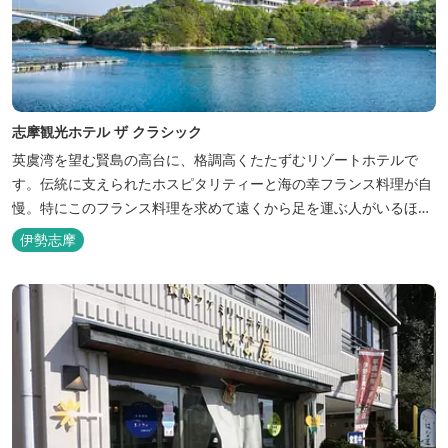
志摩観光ホテル ザ クラシック
英虞湾を望む賢島の高台に、格調高くたたずむリゾートホテルで
す。伝統に支えられたホスピタリティーと海の幸フランス料理が自
慢。特にこのフランス料理を求めて遠くから足を運ぶ人がいるほ
ど。洗練されたサービスに、寛ぎと至福のひとときを満喫してくだ
伊勢志摩
さい。 ※2016年6月7日リニューアルオープン