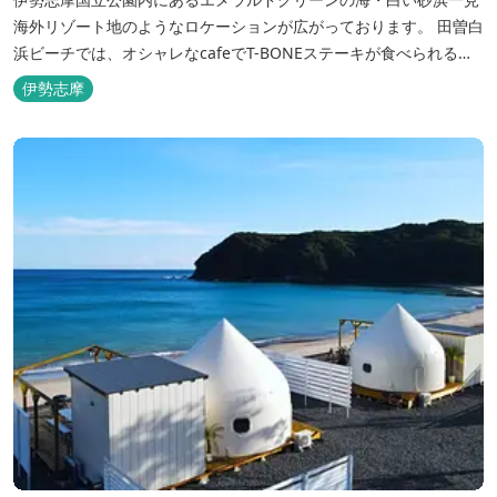
海外リゾート地のようなロケーションが広がっております。 田曽白
浜ビーチでは、オシャレなcafeでT-BONEステーキが食べられる。
又、海を見ながら黄昏るのもよし、アクティブにマリンアクティビ
伊勢志摩
ティ・スカイダイビング・ヘリコプタークルージングを体験するこ
ともできます。 是非、田曽白浜にございます施設紹介のVTRをご参
照く...