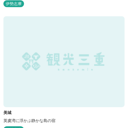
てリニューアル♪120平米の驚きの広さとこだわりの調度品が自慢
伊勢志摩
です！ スペイン１ツ星レストランと提携したレストランでのお食事
も楽しみのひとつです。 また、日帰りプランでは、クラフト体験工
房にてモザイクタイル...
美城
英虞湾に浮かぶ静かな島の宿