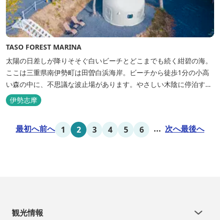
TASO FOREST MARINA
太陽の日差しが降りそそぐ白いビーチとどこまでも続く紺碧の海。
ここは三重県南伊勢町は田曽白浜海岸。ビーチから徒歩1分の小高
い森の中に、不思議な波止場があります。やさしい木陰に停泊する
のは3艇のヨット。日本初の森のマリーナです。 航海の気分高まる
伊勢志摩
インテリアは見た目からは想像できないほど広く、くつろぎの空
間。夏場でもエアコン完備で快適にお過ごしいただけます。甲板の
最初へ
前へ
...
次へ
最後へ
1
2
3
4
5
6
上に寝転んで夜空を見上げれば...
観光情報