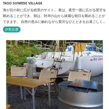
TASO SUNRISE VILLAGE
海が目の前に広がる絶景のサイト。 夜は、夜空一面に広がる星空を
眺めることができ、朝は、対岸の山から綺麗な朝日を眺めることが
できます。 自然の恵みに触れながら贅沢なひとときをお過ごしくだ
さい。 ウッドテラスでのバーベキューを楽しむこともでき、BBQ
伊勢志摩
初心者でも安心のガスBBQ台をご用意しております。 また、海岸
を散策しながら海風を感じるのもよし、インスタントハウス内でリ
ラックスする...