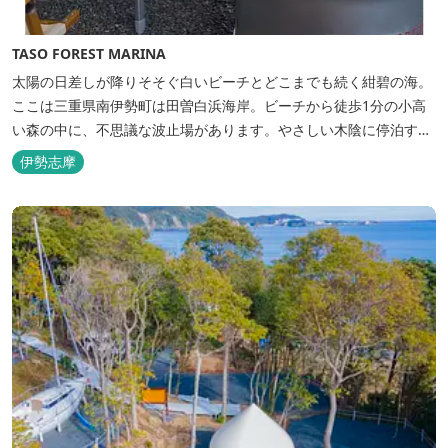
TASO FOREST MARINA
太陽の日差しが降りそそぐ白いビーチとどこまでも続く紺碧の海。
ここは三重県南伊勢町は田曽白浜海岸。ビーチから徒歩1分の小高
い森の中に、不思議な波止場があります。やさしい木陰に停泊する
のは3艇のヨット。日本初の森のマリーナです。 航海の気分高まる
伊勢志摩
インテリアは見た目からは想像できないほど広く、くつろぎの空
間。夏場でもエアコン完備で快適にお過ごしいただけます。甲板の
上に寝転んで夜空を見上げれば...