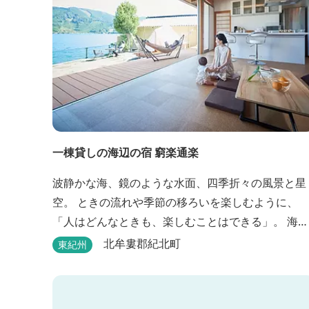
一棟貸しの海辺の宿 窮楽通楽
波静かな海、鏡のような水面、四季折々の風景と星
空。 ときの流れや季節の移ろいを楽しむように、
「人はどんなときも、楽しむことはできる」。 海と
山と空に囲まれた紀北町矢口浦の貸別荘【窮楽通
北牟婁郡紀北町
東紀州
楽】。 中国古典『荘子』の一節「窮亦楽、通亦楽」
から名づけました。 いつでも気軽にご利用くださ
い。