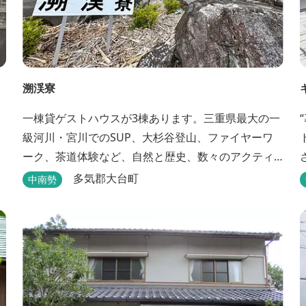
溯渓寮
一棟貸ゲストハウスが3棟あります。三重県最大の一
級河川・宮川でのSUP、大杉谷登山、ファイヤーワ
ーク、茶道体験など、自然と歴史、数々のアクティ
ビティが融合する溯渓寮で心地よい時間をお過ごし
多気郡大台町
中南勢
ください。 溯渓寮A棟は、22㎡の広々としたLDKを
有する清潔な宿泊棟です。大きな窓からは四季折々
喫
の美しい風景を眺望でき、夏場はウッドデッキ、冬
場は薪ストーブと、季節を感じながらの滞在が可能
です。落ち...