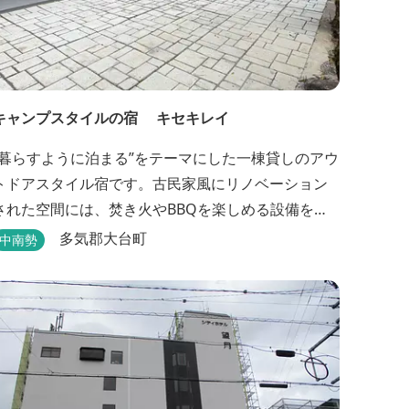
キャンプスタイルの宿 キセキレイ
“暮らすように泊まる”をテーマにした一棟貸しのアウ
トドアスタイル宿です。古民家風にリノベーション
された空間には、焚き火やBBQを楽しめる設備を備
え、日常を忘れてゆったりと過ごせる時間が広がり
多気郡大台町
中南勢
ます。ペット同伴も可能で、愛犬と一緒に自然を満
できるのも魅力です。 【営業時間】 チェックイ
ン 15：00（早めのチェックインご希望は予約時に
要相談） チェックアウト 9：00 【定...