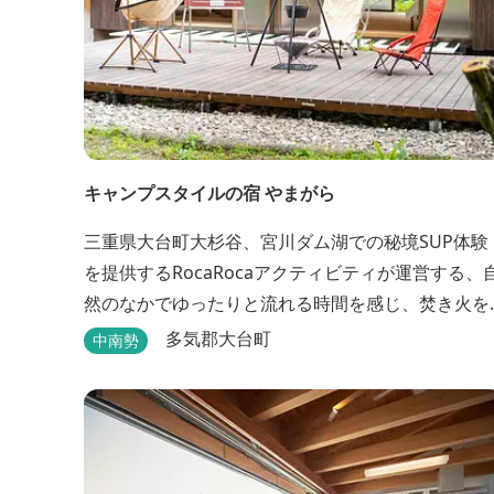
キャンプスタイルの宿 やまがら
三重県大台町大杉谷、宮川ダム湖での秘境SUP体験
を提供するRocaRocaアクティビティが運営する、
然のなかでゆったりと流れる時間を感じ、焚き火を
囲みながらBBQなどでアウトドア飯を愉しめる宿。
多気郡大台町
中南勢
ベッドルーム以外でも、満点の星空を眺めながらテ
ントを張って寝ることもできるキャンプスタイルで
おもいおもいのひと時をお過ごしください。 2023
6月よりペット可となりました。