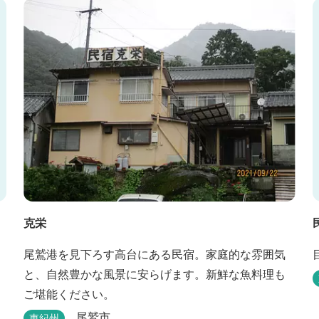
克栄
尾鷲港を見下ろす高台にある民宿。家庭的な雰囲気
と、自然豊かな風景に安らげます。新鮮な魚料理も
ご堪能ください。
尾鷲市
東紀州