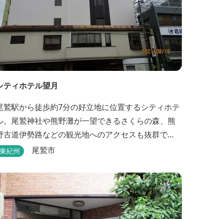
シティホテル望月
尾鷲駅から徒歩約7分の好立地に位置するシティホテ
ル。尾鷲神社や熊野灘が一望できるさくらの森、熊
野古道伊勢路などの観光地へのアクセスも抜群で
す。
尾鷲市
東紀州