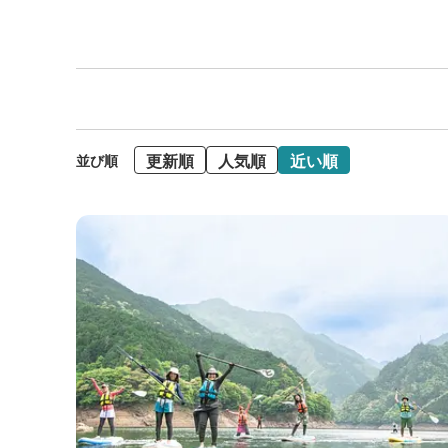
更新順
人気順
近い順
並び順