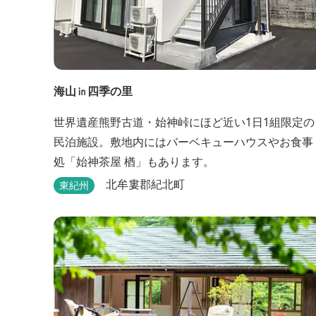
海山㏌四季の里
世界遺産熊野古道・始神峠にほど近い1日1組限定の
民泊施設。敷地内にはバーベキューハウスやお食事
処「始神茶屋 楢」もあります。
北牟婁郡紀北町
東紀州