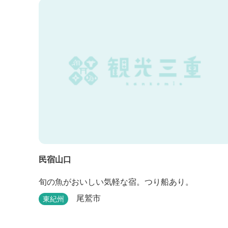
民宿山口
旬の魚がおいしい気軽な宿。つり船あり。
尾鷲市
東紀州