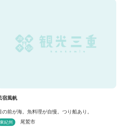
民宿風帆
目の前が海。魚料理が自慢。つり船あり。
尾鷲市
東紀州