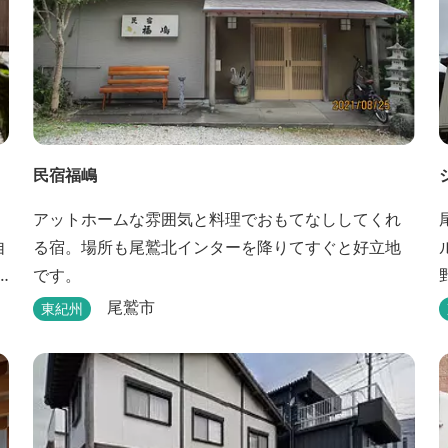
民宿福嶋
アットホームな雰囲気と料理でおもてなししてくれ
自
る宿。場所も尾鷲北インターを降りてすぐと好立地
です。
尾鷲市
東紀州
年