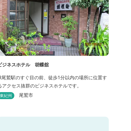
ビジネスホテル 胡蝶舘
JR尾鷲駅のすぐ目の前、徒歩1分以内の場所に位置す
るアクセス抜群のビジネスホテルです。
尾鷲市
東紀州