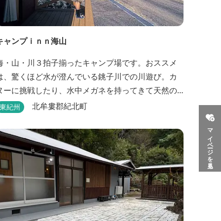
キャンプｉｎｎ海山
海・山・川３拍子揃ったキャンプ場です。おススメ
は、驚くほど水が澄んでいる銚子川での川遊び。カ
ヌーに挑戦したり、水中メガネを持ってきて天然の
族館をのぞいてみたり。 また、ウッディークラフ
北牟婁郡紀北町
東紀州
ト教室やストーンクラフト教室など各種イベントも
マイページを見る
盛りだくさん。森林浴を楽しんだり、一日中遊び、
ゆったりできます。 紀北町の海の幸をふんだんに使
った海鮮・焼肉バーベキュー。家族で，グループ
で、海辺や川遊び...