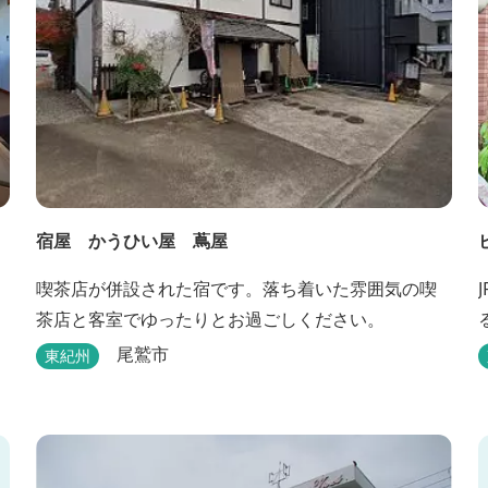
宿屋 かうひい屋 蔦屋
喫茶店が併設された宿です。落ち着いた雰囲気の喫
茶店と客室でゆったりとお過ごしください。
尾鷲市
東紀州