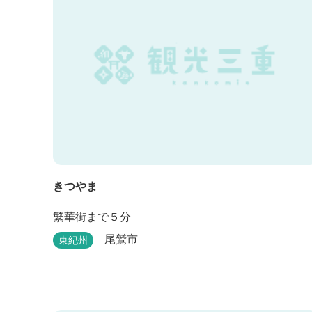
きつやま
繁華街まで５分
尾鷲市
東紀州