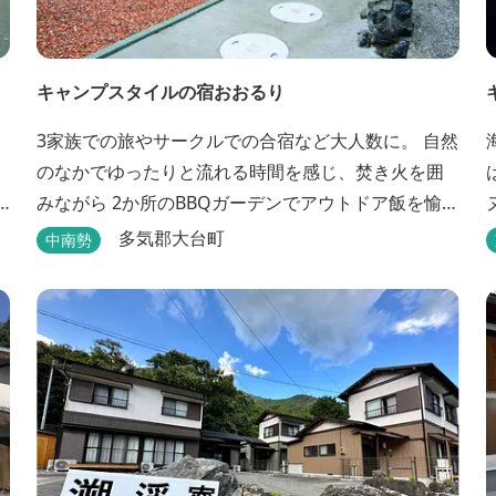
キャンプスタイルの宿おおるり
3家族での旅やサークルでの合宿など大人数に。 自然
のなかでゆったりと流れる時間を感じ、焚き火を囲
みながら 2か所のBBQガーデンでアウトドア飯を愉
る
しめる宿です。 SUPフィールドから徒歩1分。絶景に
水
多気郡大台町
中南勢
囲まれた水上アクティビティも満喫したい方へ。