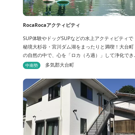
RocaRocaアクティビティ
SUP体験やドッグSUPなどの水上アクティビティで
秘境大杉谷・宮川ダム湖をまったりと満喫！大台町
の自然の中で、心を「ロカ（ろ過）」して浄化でき
るアクティビティを。宿泊は、RocaRocaが運営す
多気郡大台町
中南勢
「キャンプスタイルの宿やまがら」へ！