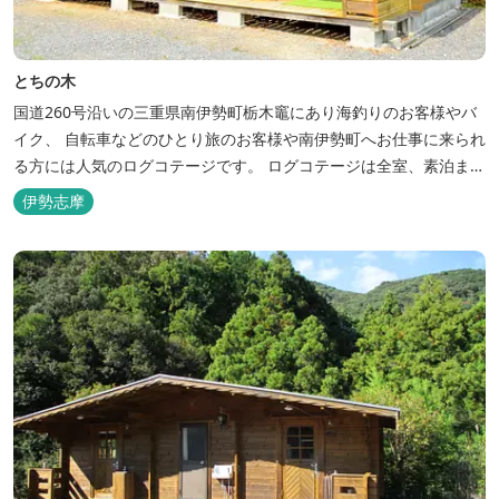
とちの木
国道260号沿いの三重県南伊勢町栃木竈にあり海釣りのお客様やバ
イク、 自転車などのひとり旅のお客様や南伊勢町へお仕事に来られ
る方には人気のログコテージです。 ログコテージは全室、素泊まり
となっており、おひとり様限定のお部屋、お二人様限定のお部屋、
伊勢志摩
3名様から5名様限定のお部屋とあります。 お風呂やトイレは別棟
に完備。 国道260号向いには喫茶食事とちの木では、お食事もでき
人気のトンテ...