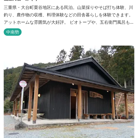
三重県・大台町栗谷地区にある民泊。山菜採りやそば打ち体験、川
釣り、農作物の収穫、料理体験などの田舎暮らしを体験できます。
アットホームな雰囲気が大好評。 ビオトープや、五右衛門風呂も楽
しめます。6月はホタル観賞が人気。 夜になると周囲は真っ暗。都
中南勢
会には無い闇の中を飛び交うヒメホタル・ヘイケボタルを観賞した
り、星空を眺めたり・・・ 初夏の早朝には「アカショウビン」の美
しい声を聞く事ができた...