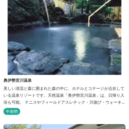
奥伊勢宮川温泉
美しい清流と森に囲まれた森の中に、ホテルとコテージが点在して
いる温泉リゾートです。天然温泉「奥伊勢宮川温泉」は、日帰り入
浴も可能。 テニスやフィールドアスレチック・川遊び・ウォーキン
グ・山登りの後は、岩風呂風の露天風呂と地元産季節の野草を月替
中南勢
メニューの野草風呂と打たせ湯で思いっきりリフレッシュしてくだ
さい。 森林浴に温泉浴でネイチャーセラピーしませんか。