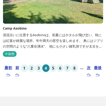
Camp Asobino
清流沿いに位置するAsobinoは、初夏にはホタルが飛び交い、秋に
は紅葉が綺麗な場所。年中満天の星空を楽しめます。 奥にはジブリ
の空間のような”八重谷湧水”、 他にも小さい鍾乳洞ですが太古を想
像させる”風穴”などがあり、自然が豊かなスポットです。 wi-fi完
中南勢
備。テントサウナもご利用いただけます。 また近くには廃校を活用
した「阿曽温泉」もあります。
最初
前
...
次
最後
1
2
3
4
5
6
7
8
へ
へ
へ
へ