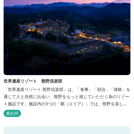
世界遺産リゾート 熊野倶楽部
「世界遺産リゾート 熊野倶楽部」は、「食事」「宿泊」「体験」を
通じて人と自然に出会い、熊野をもっと感じていただく為のリゾー
ト施設です。施設内の3つの「郷（エリア）」では、熊野を楽しむ
為の多彩なイベンを開催。施設内のいたるところに、熊野灘の青い
東紀州
海や雄大な夕日の大パノラマ等、大自然を感じていただけるよう設
計しています。 当館は全室スイート、美食オールインクルーシブを
コンセプトとしております...