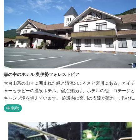
森の中のホテル 奥伊勢フォレストピア
大台山系の山々に囲まれた緑と清流のふるさと宮川にある、ネイチ
ャーセラピーの温泉ホテル。宿泊施設は、ホテルの他、コテージと
キャンプ場を備えています。 施設内に宮川の支流が流れ、川遊びが
できます。BBQエリア、釣堀もあり、ファミリーやグループでもア
中南勢
クティビティを楽しめます。 ディナーは併設の「レストラン アン
ジュ」にて、地元の食材をていねいに調理したフレンチフルコース
をお召し上がりい...