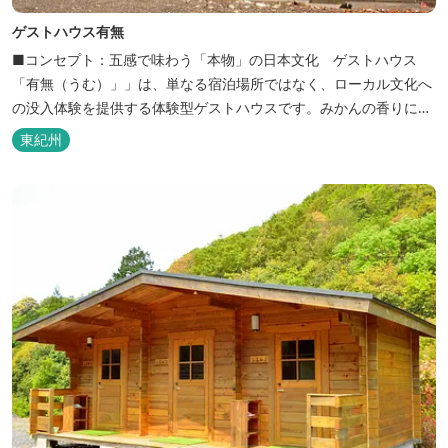
ゲストハウス有無
■コンセプト：五感で味わう「本物」の日本文化 ゲストハウス
「有無（うむ）」」は、単なる宿泊場所ではなく、ローカル文化へ
の没入体験を提供する体験型ゲストハウスです。みかんの香りに包
まれ、歴史ある世界遺産を巡り、日本の原風景に触れる。「本物」
東紀州
の日本文化を巡る冒険がここから始まります。 「年中みかんのとれ
るまち」にある当館は、ご宿泊のお客様にその時期に採れた旬の
「ウエルカムみかん」や無農薬野菜の...