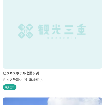
ビジネスホテル七里ヶ浜
Ｒ４２号沿いで駐車場有り。
東紀州