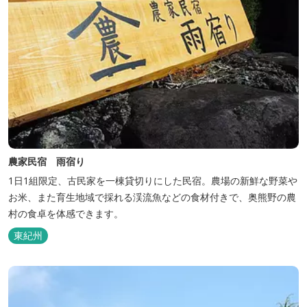
農家民宿 雨宿り
1日1組限定、古民家を一棟貸切りにした民宿。農場の新鮮な野菜や
お米、また育生地域で採れる渓流魚などの食材付きで、奥熊野の農
村の食卓を体感できます。
東紀州