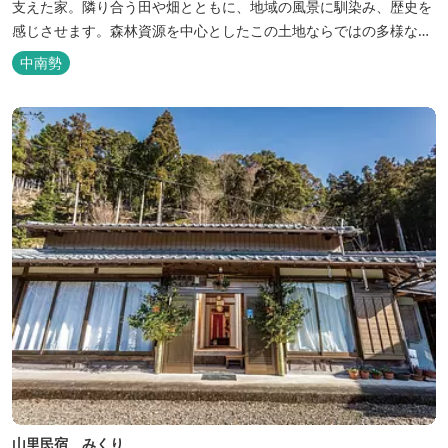
支えた家。隣り合う田や畑とともに、地域の風景に馴染み、歴史を
感じさせます。森林資源を中心としたこの土地ならではの多様な自
然環境の素晴らしさを伝える情報を発信し、そして多種多様な人材
中南勢
と共有することで地域産業・地域社会の発展を図るNPO法人Joint
Plusが運営する民泊です。 NPO法人Joint Plusは、大台町ならでは
の...
山里民宿 みくり