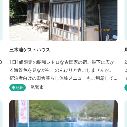
三木浦ゲストハウス
0
1日1組限定の昭和レトロな古民家の宿。眼下に広が
る海景色を見ながら、のんびりと過ごしませんか。
宿泊者向けの田舎暮らし体験メニューもご用意して
います。
尾鷲市
東紀州