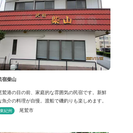
民宿柴山
尾鷲港の目の前、家庭的な雰囲気の民宿です。新鮮
な魚介の料理が自慢。渡船で磯釣りも楽しめます。
尾鷲市
東紀州