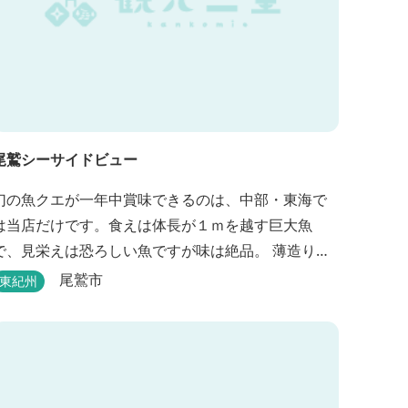
尾鷲シーサイドビュー
幻の魚クエが一年中賞味できるのは、中部・東海で
は当店だけです。食えは体長が１ｍを越す巨大魚
で、見栄えは恐ろしい魚ですが味は絶品。 薄造り、
鍋、雑炊などクエ尽くしの料理は人気があります。
尾鷲市
東紀州
ぜひご賞味ください（料理だけでも歌。また、宿泊
者には船での無料遊覧サービス（１時間）を行ない
ます。