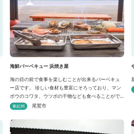
海鮮バーベキュー 浜焼き屋
海の目の前で食事を楽しむことが出来るバーベキュ
ー店です。 珍しい食材も豊富にそろっており、マン
ボウのコワタ、ウツボの干物なども食べることがで
きます。
尾鷲市
東紀州