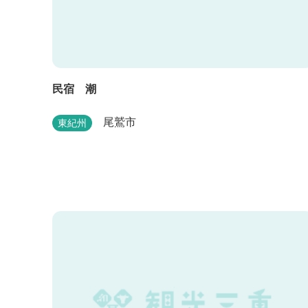
民宿 潮
尾鷲市
東紀州