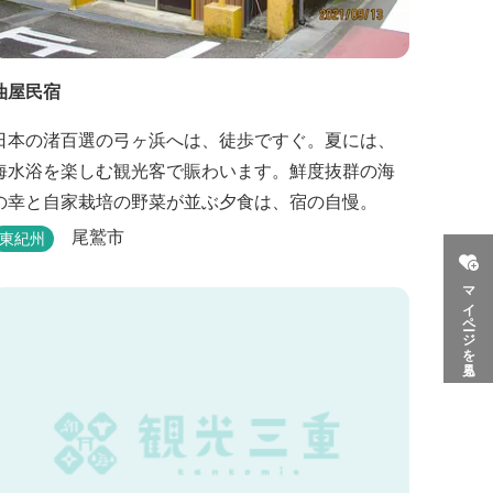
油屋民宿
日本の渚百選の弓ヶ浜へは、徒歩ですぐ。夏には、
海水浴を楽しむ観光客で賑わいます。鮮度抜群の海
の幸と自家栽培の野菜が並ぶ夕食は、宿の自慢。
尾鷲市
東紀州
マイページを見る