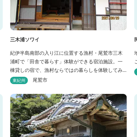
三木浦ソワイ
紀伊半島南部の入り江に位置する漁村・尾鷲市三木
浦町で「田舎で暮らす」体験ができる宿泊施設。一
棟貸しの宿で、漁村ならではの暮らしを体験してみ
ませんか。
尾鷲市
東紀州