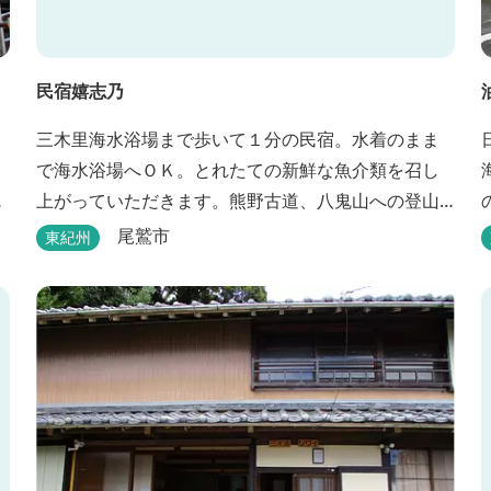
民宿嬉志乃
三木里海水浴場まで歩いて１分の民宿。水着のまま
で海水浴場へＯＫ。とれたての新鮮な魚介類を召し
策
上がっていただきます。熊野古道、八鬼山への登山
には便利。
尾鷲市
東紀州