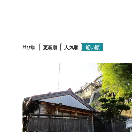
更新順
人気順
近い順
並び順