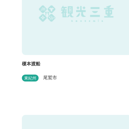
榎本渡船
尾鷲市
東紀州