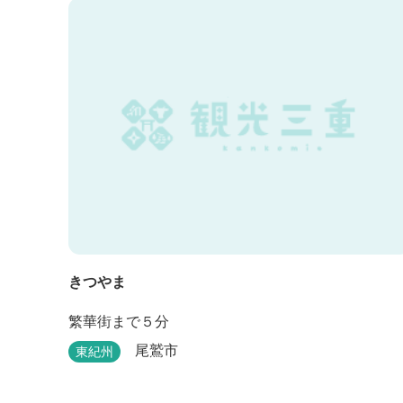
きつやま
繁華街まで５分
尾鷲市
東紀州