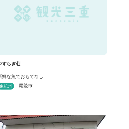
やすらぎ荘
新鮮な魚でおもてなし
尾鷲市
東紀州