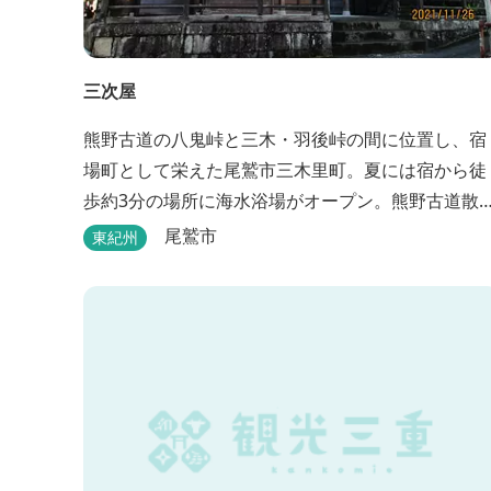
三次屋
熊野古道の八鬼峠と三木・羽後峠の間に位置し、宿
場町として栄えた尾鷲市三木里町。夏には宿から徒
歩約3分の場所に海水浴場がオープン。熊野古道散
はもちろん、林業体験もできます。
尾鷲市
東紀州