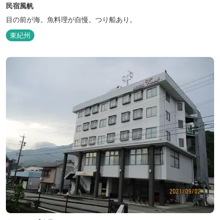
民宿風帆
目の前が海。魚料理が自慢。つり船あり。
東紀州