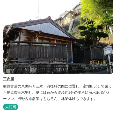
三次屋
熊野古道の八鬼峠と三木・羽後峠の間に位置し、宿場町として栄え
た尾鷲市三木里町。夏には宿から徒歩約3分の場所に海水浴場がオ
ープン。熊野古道散策はもちろん、林業体験もできます。
東紀州