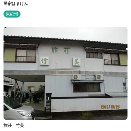
民宿はまけん
東紀州
旅荘 竹美