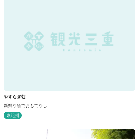
やすらぎ荘
新鮮な魚でおもてなし
東紀州