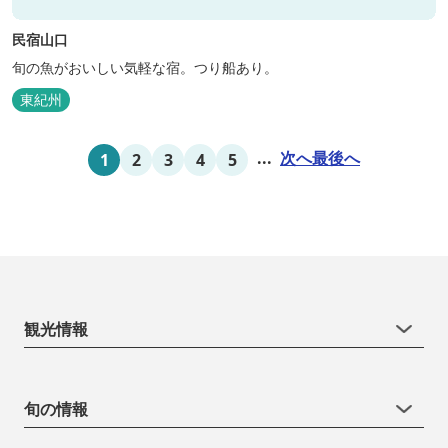
民宿山口
旬の魚がおいしい気軽な宿。つり船あり。
東紀州
...
次へ
最後へ
1
2
3
4
5
観光情報
旬の情報