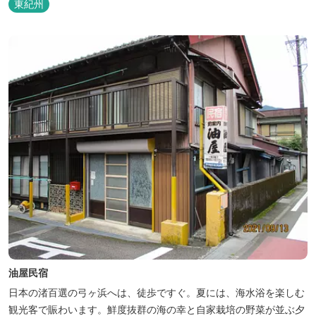
東紀州
油屋民宿
日本の渚百選の弓ヶ浜へは、徒歩ですぐ。夏には、海水浴を楽しむ
観光客で賑わいます。鮮度抜群の海の幸と自家栽培の野菜が並ぶ夕