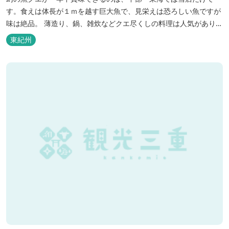
す。食えは体長が１ｍを越す巨大魚で、見栄えは恐ろしい魚ですが
味は絶品。 薄造り、鍋、雑炊などクエ尽くしの料理は人気がありま
す。ぜひご賞味ください（料理だけでも歌。また、宿泊者には船で
東紀州
の無料遊覧サービス（１時間）を行ないます。