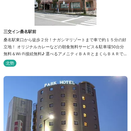
三交イン桑名駅前
桑名駅東口から徒歩２分！ナガシマリゾートまで車で約１５分の好
立地！ オリジナルカレーなどの朝食無料サービス＆駐車場50台分
無料＆Wi-Fi接続無料♪ 選べるアメニティＢＡＲとまくらＢＡＲで快
適な滞在をサポート！
北勢