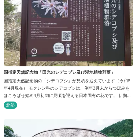
国指定天然記念物「田光のシデコブシ及び湿地植物群落」
国指定天然記念物の「シデコブシ」が見頃を迎えています（令和8
年4月現在） モクレン科のシデコブシは、例年3月末からつぼみを
ほころばせ始め4月初旬に見頃を迎える日本固有の花です。 伊勢湾
周辺の狭い範囲に自生するシデコブシは、三重県内ではいなべ市、
北勢
菰野町、四日市市などの北勢地方に見られ これらの自生地は日本に
おけるシデコブシ天然分布の西の端にあたります。 約500万年前に
存在して...