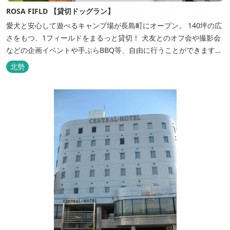
ROSA FIFLD 【貸切ドッグラン】
愛犬と安心して遊べるキャンプ場が長島町にオープン。 140坪の広
さをもつ、1フィールドをまるっと貸切！ 犬友とのオフ会や撮影会
などの企画イベントや手ぶらBBQ等、自由に行うことができます。
フードメニューも豊富で手ぶらでBBQを予算に合わせてお選びいた
北勢
だき、楽しんでいただくことがてぎます。 ドックランは全面人工芝
で水はけもよく、ワンちゃんの汚れを気にすることなく自由に遊
べ、エリア...