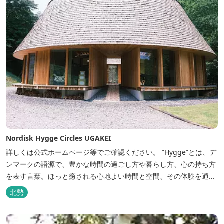
Nordisk Hygge Circles UGAKEI
詳しくは公式ホームページ等でご確認ください。 ”Hygge”とは、デ
ンマークの語源で、豊かな時間の過ごし方や暮らし方、心の持ち方
を表す言葉。ほっと癒される心地よい時間と空間、その体験を通し
て得られる幸福感のことです。 デンマーク発のアウトドアブランド
北勢
「Nordisk（ノルディスク）」と三重県いなべ市が連携して手がけ
た日本初のアウトドアフィールドが、2023年４月３日にオープンし