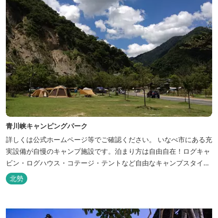
青川峡キャンピングパーク
詳しくは公式ホームページ等でご確認ください。 いなべ市にある充
実設備が自慢のキャンプ施設です。泊まり方は自由自在！ログキャ
ビン・ログハウス・コテージ・テントなど自由なキャンプスタイル
が楽しめます。屋根付きの炭火焼ハウスがありますので、雨や風の
北勢
日も快適にバーベキューをお楽しみいただけます。日帰り利用、団
体利用可能。 青少年向けの屋外キャンプ施設、かもしかキャンプフ
ィールドもございま...