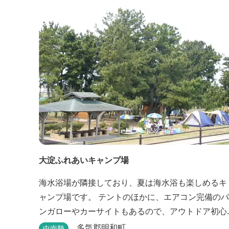
大淀ふれあいキャンプ場
海水浴場が隣接しており、夏は海水浴も楽しめるキ
ャンプ場です。 テントのほかに、エアコン完備のバ
ンガローやカーサイトもあるので、アウトドア初心
者でも気軽にキャンプを楽しめます！ 管理棟、水
多気郡明和町
中南勢