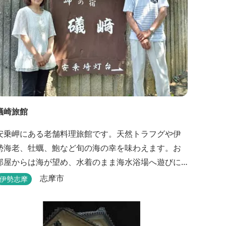
礒崎旅館
安乗岬にある老舗料理旅館です。天然トラフグや伊
勢海老、牡蠣、鮑など旬の海の幸を味わえます。お
部屋からは海が望め、水着のまま海水浴場へ遊びに
行けます。
志摩市
伊勢志摩