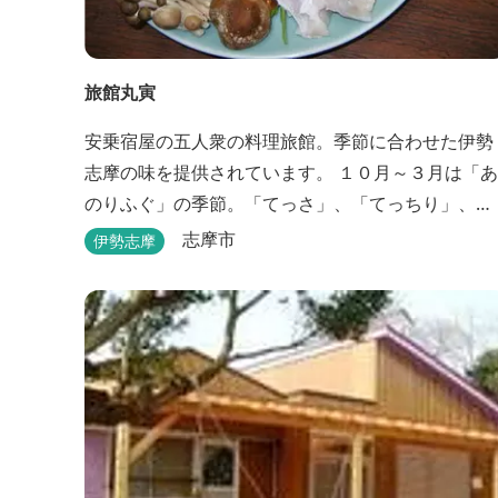
旅館丸寅
安乗宿屋の五人衆の料理旅館。季節に合わせた伊勢
志摩の味を提供されています。 １０月～３月は「あ
のりふぐ」の季節。「てっさ」、「てっちり」、
「しゃぶしゃぶ」、「唐揚げ」に舌鼓を打っていた
志摩市
伊勢志摩
だけます。その他、クエマス、伊勢エビ料理もあ
り。