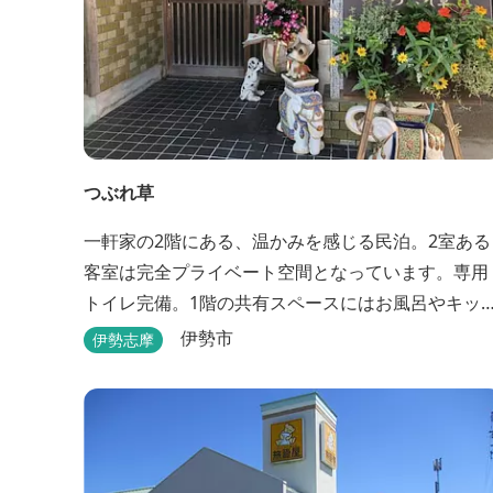
つぶれ草
一軒家の2階にある、温かみを感じる民泊。2室ある
客室は完全プライベート空間となっています。専用
トイレ完備。1階の共有スペースにはお風呂やキッ
ンもあります。
伊勢市
伊勢志摩