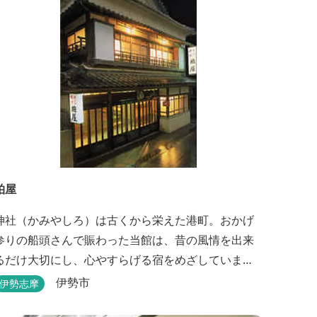
柏屋
神社（かみやしろ）は古くから栄えた港町。おかげ
参りの船頭さんで賑わった当館は、昔の風情を出来
るだけ大切にし、心やすらげる宿をめざしていま
す。また、伊勢志摩の美味しい海の幸、山の幸を低
伊勢市
伊勢志摩
価格でお楽しみください。