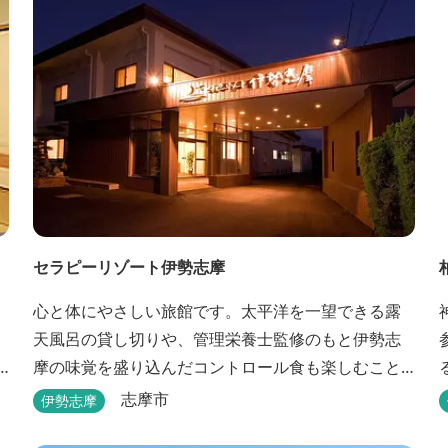
セラピーリゾート伊勢志摩
心と体にやさしい旅館です。太平洋を一望できる露
天風呂の貸し切りや、管理栄養士監修のもと伊勢志
摩の味覚を盛り込んだコントロール食も楽しむこと
ができます。
志摩市
伊勢志摩