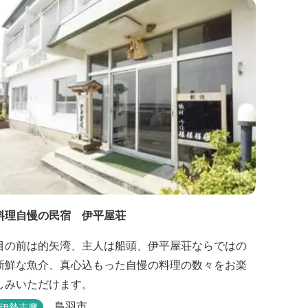
料理自慢の民宿 伊平屋荘
目の前は的矢湾、主人は船頭、伊平屋荘ならではの
新鮮な魚介、真心込もった自慢の料理の数々をお楽
しみいただけます。
鳥羽市
伊勢志摩