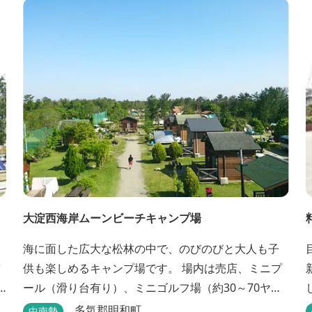
大淀西海岸ムーンビーチキャンプ場
海に面した広大な松林の中で、のびのびと大人も子
供も楽しめるキャンプ場です。 場内は売店、ミニプ
ール（滑り台有り）、ミニゴルフ場（約30～70ヤー
ドのホールが7つあるショートコース）などもありま
多気郡明和町
中南勢