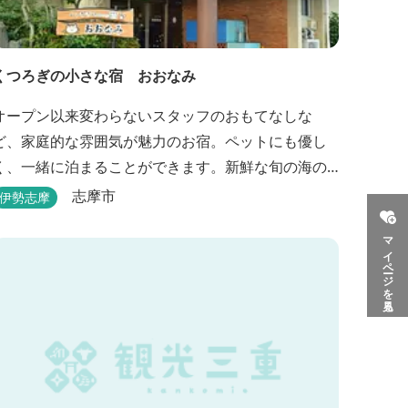
くつろぎの小さな宿 おおなみ
オープン以来変わらないスタッフのおもてなしな
ど、家庭的な雰囲気が魅力のお宿。ペットにも優し
く、一緒に泊まることができます。新鮮な旬の海の
幸などお食事も楽しめます。
志摩市
伊勢志摩
マイページを見る