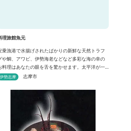
料理旅館魚元
安乗漁港で水揚げされたばかりの新鮮な天然トラフ
グや鯛、アワビ、伊勢海老などなど多彩な海の幸の
お料理はあなたの眼を舌を驚かせます。太平洋が一
望できる静かな宿。
志摩市
伊勢志摩