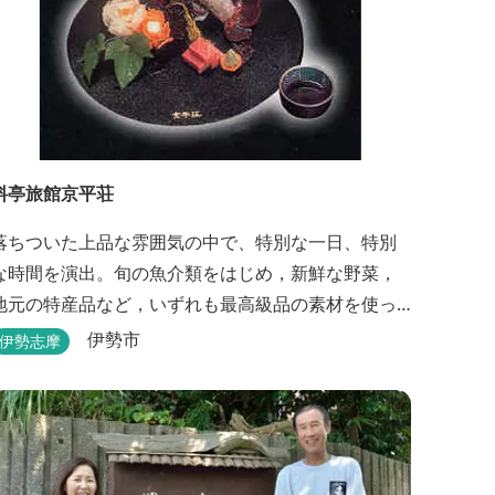
料亭旅館京平荘
落ちついた上品な雰囲気の中で、特別な一日、特別
な時間を演出。旬の魚介類をはじめ，新鮮な野菜，
地元の特産品など，いずれも最高級品の素材を使っ
た懐石料理が一品出しで味わえます。昼食・夕食・
伊勢市
伊勢志摩
宿泊ができます。