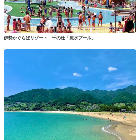
伊勢かぐらばリゾート 千の杜「流水プール」