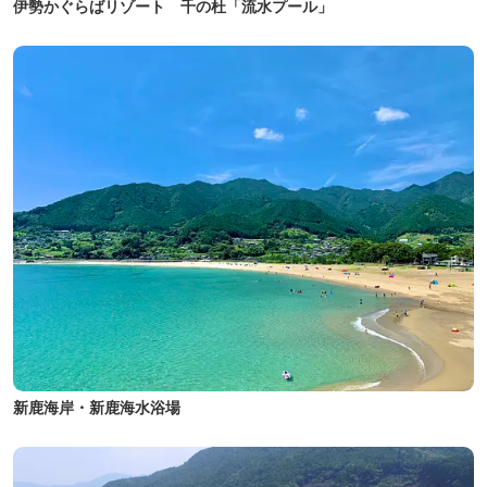
伊勢かぐらばリゾート 千の杜「流水プール」
新鹿海岸・新鹿海水浴場