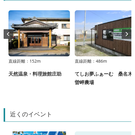
直線距離：152m
直線距離：486m
天然温泉・料理旅館庄助
てしお夢ふぁーむ 桑名木
ブ
曽岬農場
近くのイベント