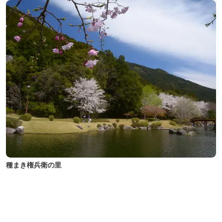
種まき権兵衛の里