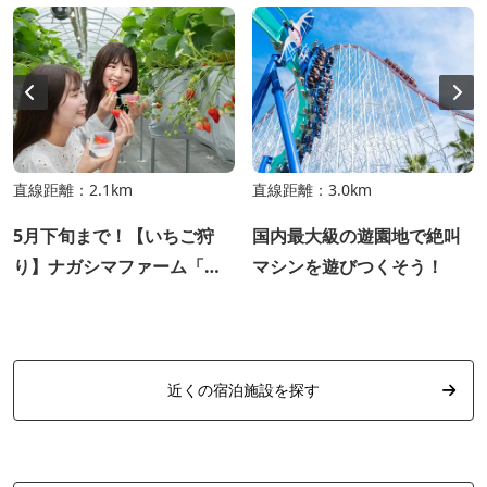
直線距離：2.1km
直線距離：3.0km
5月下旬まで！【いちご狩
国内最大級の遊園地で絶叫
り】ナガシマファーム「い
マシンを遊びつくそう！
ちご狩り」食べ放題練乳付
き！例年12月～5月下旬（予
定）
近くの宿泊施設を探す