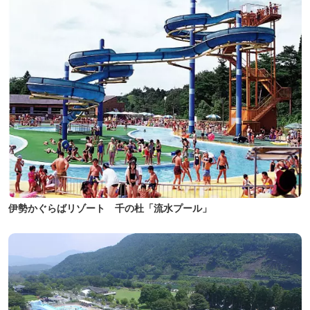
伊勢かぐらばリゾート 千の杜「流水プール」