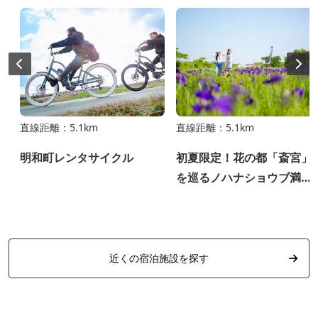
直線距離：5.1km
直線距離：5.1km
ウ
明和町レンタサイクル
初夏限定！花の都「斎宮」
を巡るノハナショウブ満喫
ツアー〈期間限定スイーツ
限定御朱印付き〉
近くの宿泊施設を探す