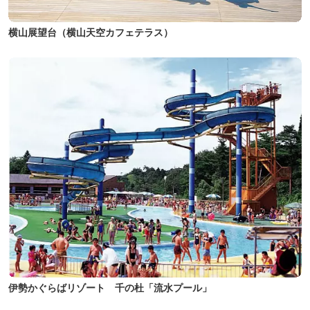
横山展望台（横山天空カフェテラス）
伊勢かぐらばリゾート 千の杜「流水プール」