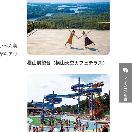
いへん美
がらアツ
横山展望台（横山天空カフェテラス）
マイページを見る