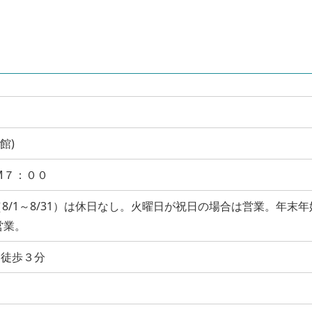
門館)
M７：００
8/1～8/31）は休日なし。火曜日が祝日の場合は営業。年末年
も営業。
ら徒歩３分