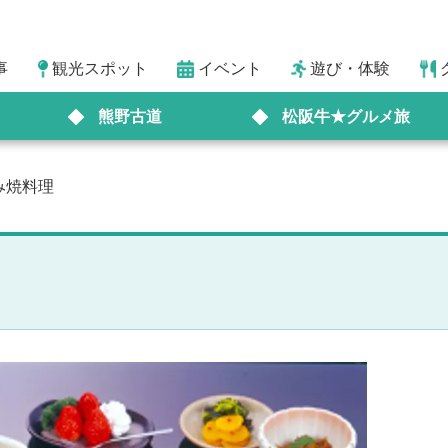
事
観光スポット
イベント
遊び・体験
熊野古道
松阪牛★グルメ旅
み焼料理