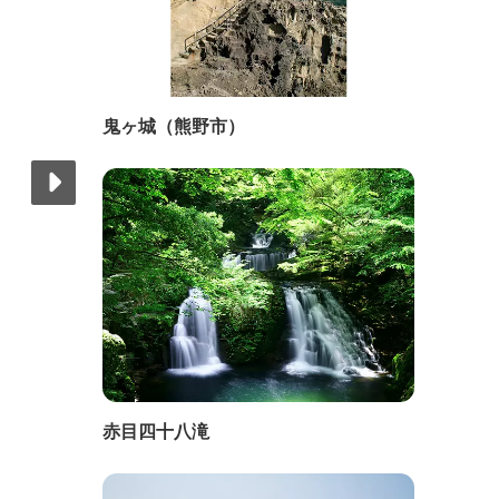
鬼ヶ城（熊野市）
赤目四十八滝