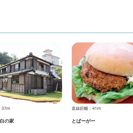
37m
直線距離：41m
白の家
とばーがー