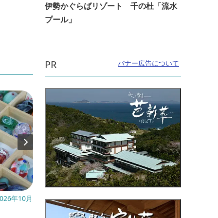
伊勢かぐらばリゾート 千の杜「流水
プール」
PR
バナー広告について
026年10月
開催日：2026年3月1日(日)～
開催日
～8月
直線距離：5.3km