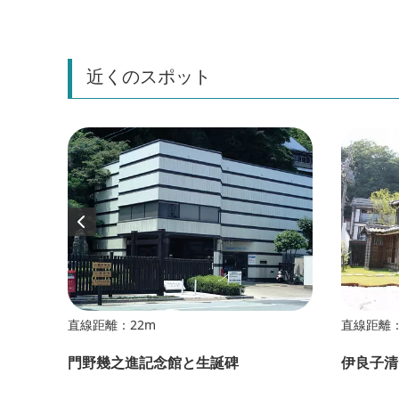
近くのスポット
直線距離：22m
直線距離：
門野幾之進記念館と生誕碑
伊良子清