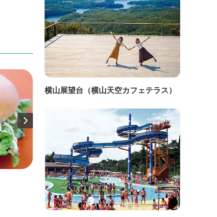
横山展望台（横山天空カフェテラス）
直線距離：45m
直線距
錦浦館
海の