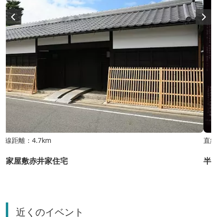
直線距離：4.7km
直線
武家屋敷赤井家住宅
半
近くのイベント