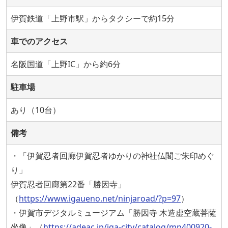
伊賀鉄道「上野市駅」からタクシーで約15分
車でのアクセス
名阪国道「上野IC」から約6分
駐車場
あり（10台）
備考
・「伊賀忍者回廊伊賀忍者ゆかりの神社仏閣ご朱印めぐ
り」
伊賀忍者回廊第22番「勝因寺」
（
https://www.igaueno.net/ninjaroad/?p=97
）
・伊賀市デジタルミュージアム「勝因寺 木造虚空蔵菩薩
坐像」（
https://adeac.jp/iga-city/catalog/mp400920-