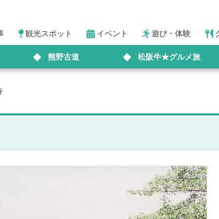
事
観光スポット
イベント
遊び・体験
熊野古道
松阪牛★グルメ旅
寺