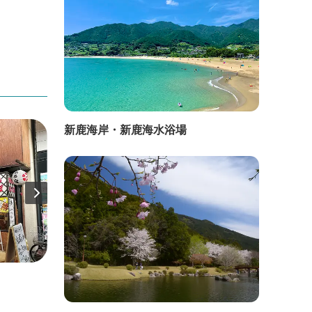
新鹿海岸・新鹿海水浴場
直線距離：153m
直線距
四日市屋旅館
海蔵