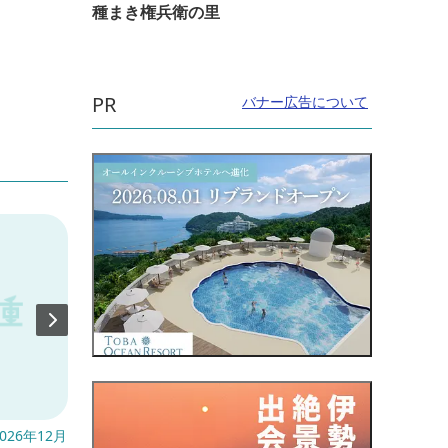
種まき権兵衛の里
PR
バナー広告について
026年12月
開催日：2027年1月9日(土)～2027年2月28
開催日：