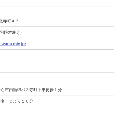
名市北寺町４７
(桑名別院本統寺)
kuwana.mie.jp/
から市内循環バス寺町下車徒歩１分
桑名ＩＣより１０分