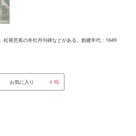
松尾芭蕉の冬牡丹句碑などがある。創建年代：1649
お気に入り
0