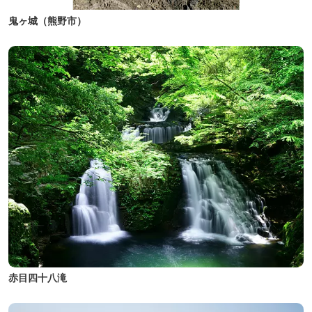
鬼ヶ城（熊野市）
赤目四十八滝