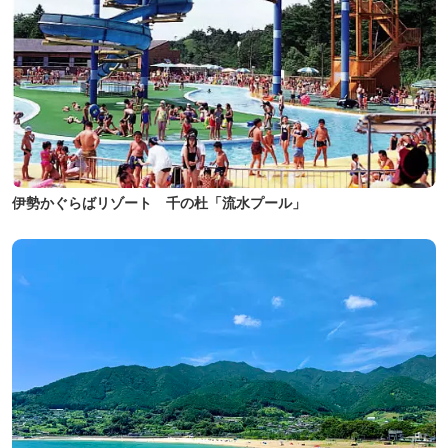
伊勢かぐらばリゾート 千の杜「流水プール」