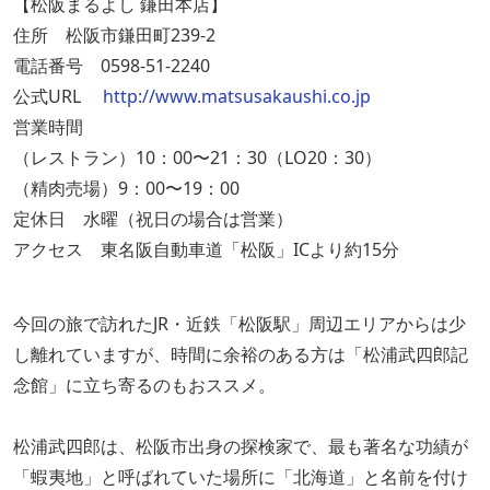
【松阪まるよし 鎌田本店】
住所 松阪市鎌田町239-2
電話番号 0598-51-2240
公式URL
http://www.matsusakaushi.co.jp
営業時間
（レストラン）10：00〜21：30（LO20：30）
（精肉売場）9：00〜19：00
定休日 水曜（祝日の場合は営業）
アクセス 東名阪自動車道「松阪」ICより約15分
今回の旅で訪れたJR・近鉄「松阪駅」周辺エリアからは少
し離れていますが、時間に余裕のある方は「松浦武四郎記
念館」に立ち寄るのもおススメ。
松浦武四郎は、松阪市出身の探検家で、最も著名な功績が
「蝦夷地」と呼ばれていた場所に「北海道」と名前を付け