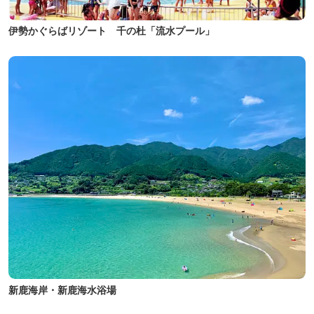
伊勢かぐらばリゾート 千の杜「流水プール」
新鹿海岸・新鹿海水浴場