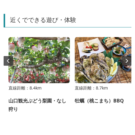
クション Vol.01 哺乳類
近くでできる遊び・体験
直線距離：8.4km
直線距離：8.7km
山口観光ぶどう梨園・なし
牡蠣（桃こまち）BBQ
狩り