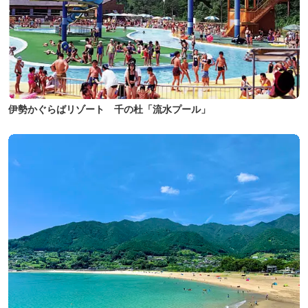
伊勢かぐらばリゾート 千の杜「流水プール」