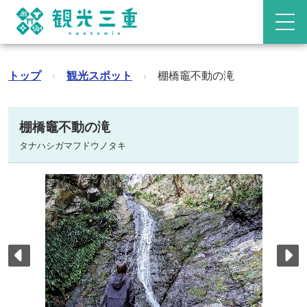
トップ
›
観光スポット
›
棚橋竈不動の滝
棚橋竈不動の滝
タナハシガマフドウノタキ