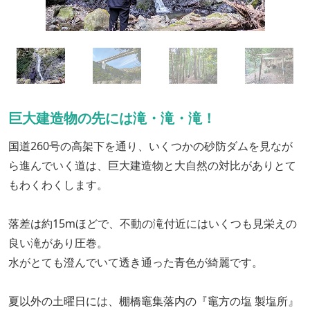
巨大建造物の先には滝・滝・滝！
国道260号の高架下を通り、いくつかの砂防ダムを見なが
ら進んでいく道は、巨大建造物と大自然の対比がありとて
もわくわくします。
落差は約15mほどで、不動の滝付近にはいくつも見栄えの
良い滝があり圧巻。
水がとても澄んでいて透き通った青色が綺麗です。
夏以外の土曜日には、棚橋竈集落内の『竈方の塩 製塩所』