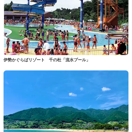
伊勢かぐらばリゾート 千の杜「流水プール」