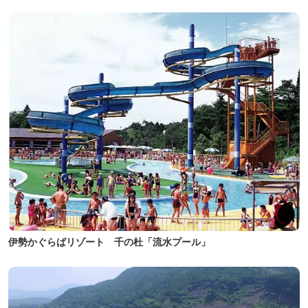
伊勢かぐらばリゾート 千の杜「流水プール」