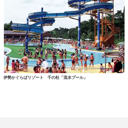
伊勢かぐらばリゾート 千の杜「流水プール」