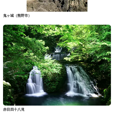
鬼ヶ城（熊野市）
赤目四十八滝