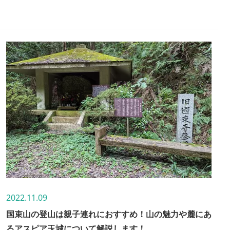
り、温泉で癒されたり、見所が満載！ひまわり、桜、菜
の花、コスモスといった季節の花も楽しめますよ♪この
記事ではアスピア玉城の魅力と季節の花々が咲く時期を
紹介します。
2022.11.09
国束山の登山は親子連れにおすすめ！山の魅力や麓にあ
るアスピア玉城について解説します！