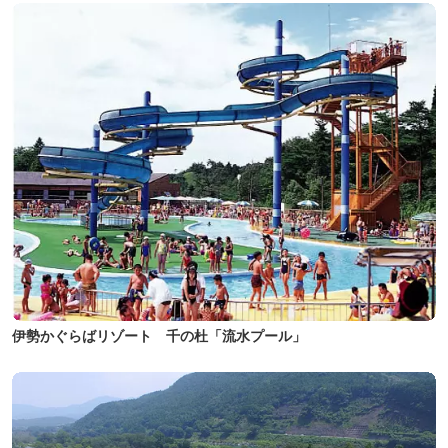
伊勢かぐらばリゾート 千の杜「流水プール」