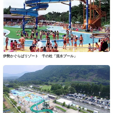
伊勢かぐらばリゾート 千の杜「流水プール」