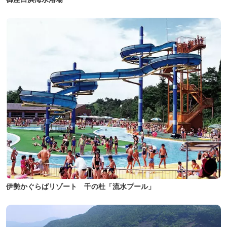
伊勢かぐらばリゾート 千の杜「流水プール」