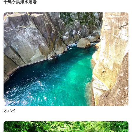
千鳥ケ浜海水浴場
オハイ