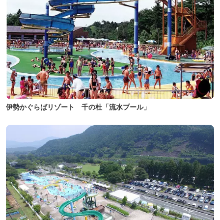
伊勢かぐらばリゾート 千の杜「流水プール」