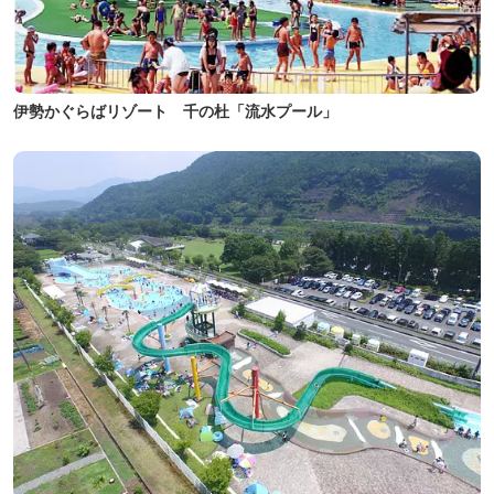
伊勢かぐらばリゾート 千の杜「流水プール」