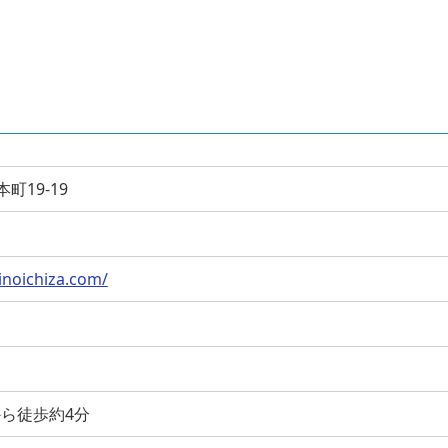
本町19-19
noichiza.com/
から徒歩約4分