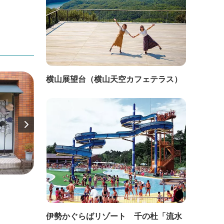
横山展望台（横山天空カフェテラス）
直線距離：33m
直線距
外宮前勢乃國屋 豊恩館
豚捨
伊勢かぐらばリゾート 千の杜「流水