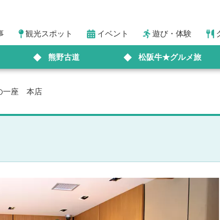
事
観光スポット
イベント
遊び・体験
熊野古道
松阪牛★グルメ旅
の一座 本店