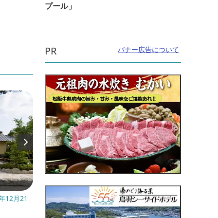
プール」
PR
バナー広告について
12月21
開催日：毎月26日
開催日：
22日(..
直線距離：1.5km