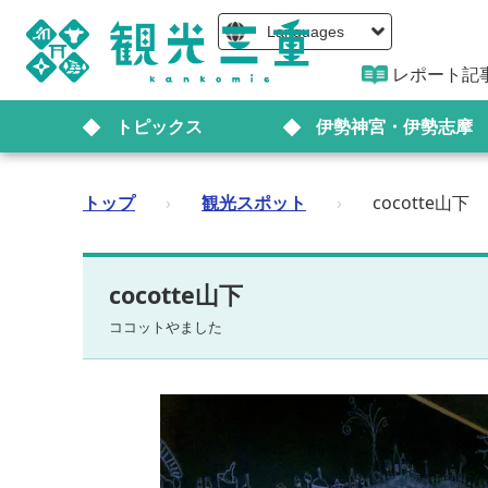
Languages
レポート記
トピックス
伊勢神宮・伊勢志摩
トップ
›
観光スポット
›
cocotte山下
cocotte山下
ココットやました