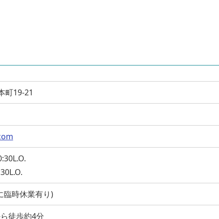
本町19-21
.com
30L.O.
0L.O.
に臨時休業有り)
から徒歩約4分