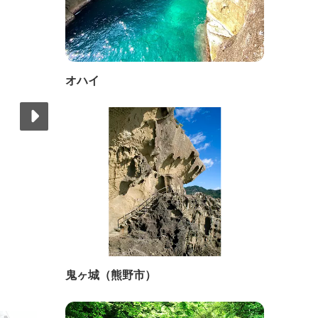
オハイ
鬼ヶ城（熊野市）