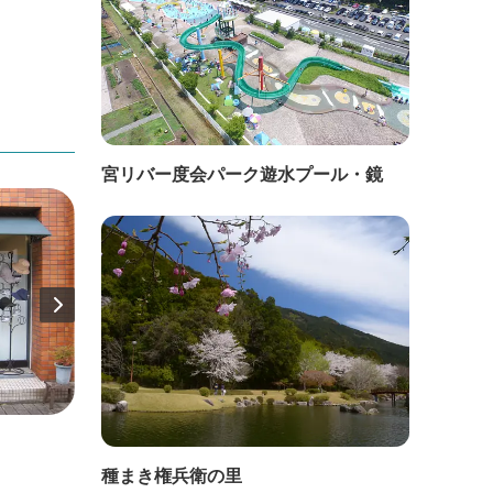
宮リバー度会パーク遊水プール・鏡
直線距離：44m
直線距
種まき権兵衛の里
外宮前勢乃國屋 豊恩館
衣 GE