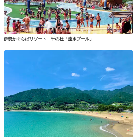
伊勢かぐらばリゾート 千の杜「流水プール」