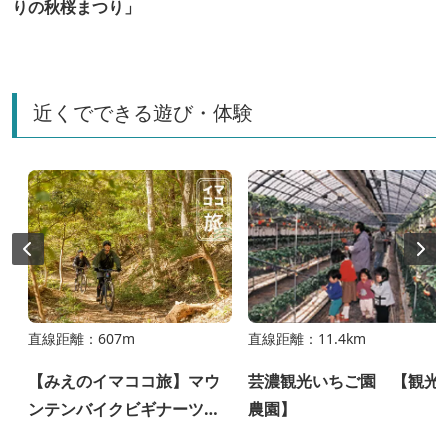
りの秋桜まつり」
近くでできる遊び・体験
直線距離：607m
直線距離：11.4km
【みえのイマココ旅】マウ
芸濃観光いちご園 【観光
ンテンバイクビギナーツア
農園】
ー