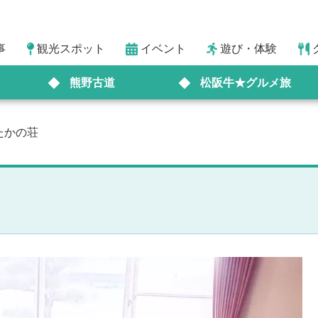
事
観光スポット
イベント
遊び・体験
熊野古道
松阪牛★グルメ旅
たかの荘