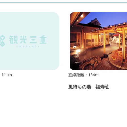
111m
直線距離：134m
風待ちの湯 福寿荘