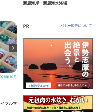
新鹿海岸・新鹿海水浴場
PR
バナー広告について
026年10月
開催日：毎年6月下旬～8月下旬
開催日
直線距離：13.4km
直線距
金剛證寺のスイレン【花】
伊勢
レイフルマ