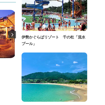
伊勢かぐらばリゾート 千の杜「流水
プール」
直線距離：134m
直線距
売店 志摩ばなし
磯部