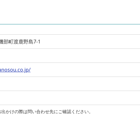
摩市磯部町渡鹿野島7-1
nosou.co.jp/
お出かけの際は問い合わせ先にご確認ください。