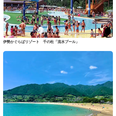
伊勢かぐらばリゾート 千の杜「流水プール」