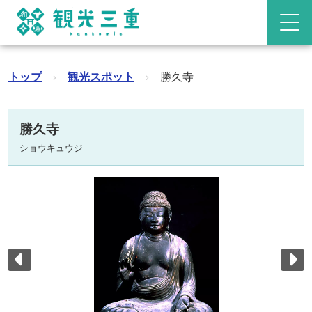
トップ
›
観光スポット
›
勝久寺
勝久寺
ショウキュウジ