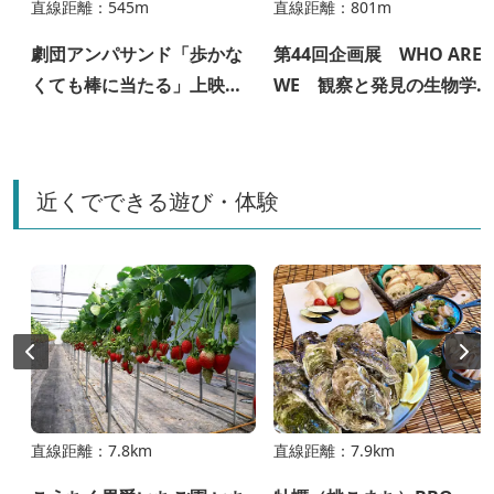
直線距離：545m
直線距離：801m
劇団アンパサンド「歩かな
第44回企画展 WHO ARE
くても棒に当たる」上映会
WE 観察と発見の生物学
＆トークイベント
国立科学博物館収蔵庫コレ
クション Vol.01 哺乳類
近くでできる遊び・体験
直線距離：7.8km
直線距離：7.9km