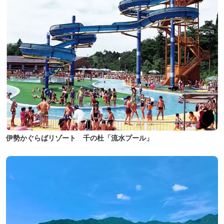
伊勢かぐらばリゾート 千の杜「流水プール」