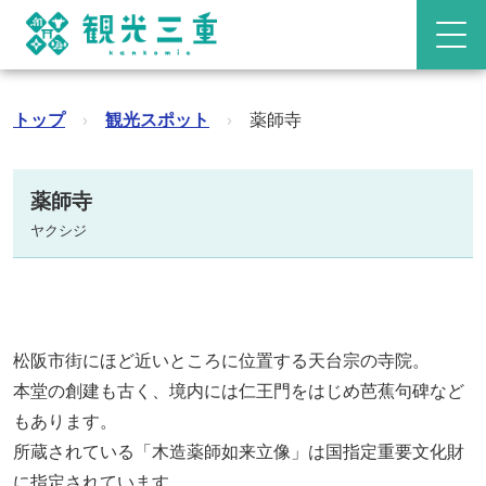
トップ
›
観光スポット
›
薬師寺
薬師寺
ヤクシジ
松阪市街にほど近いところに位置する天台宗の寺院。
本堂の創建も古く、境内には仁王門をはじめ芭蕉句碑など
もあります。
所蔵されている「木造薬師如来立像」は国指定重要文化財
に指定されています。