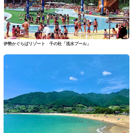
伊勢かぐらばリゾート 千の杜「流水プール」