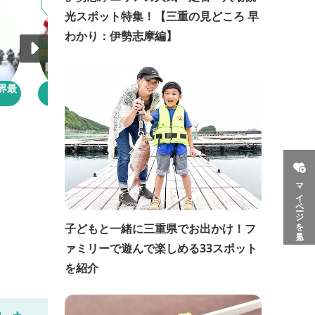
5
6
光スポット特集！【三重の見どころ 早
わかり：伊勢志摩編】
界最
【キッズタウン】ナガシ
【ナガシマジャンボ海水
マスパーラン...
プール】世界...
マイページを見る
子どもと一緒に三重県でお出かけ！フ
ァミリーで遊んで楽しめる33スポット
を紹介