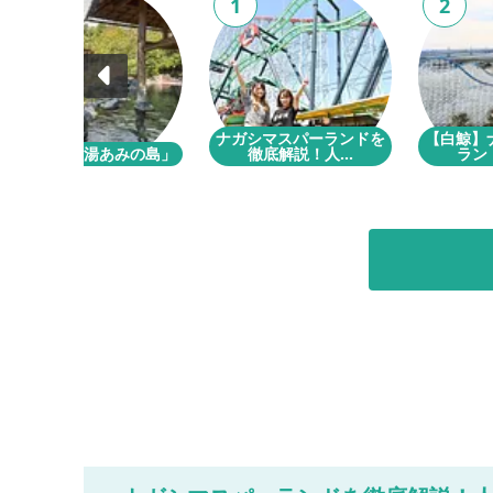
10
1
2
ナガシマスパーランドを
【白鯨】
長島温泉「湯あみの島」
徹底解説！人...
ランド