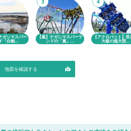
3
4
ナガシマスパー
【嵐】ナガシマスパーラ
【アクロバット】世
「白鯨...
ンドの「嵐」...
大級の超大型...
地図を確認する