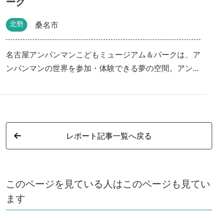
ーク
北勢
桑名市
名古屋アンパンマンこどもミュージアム＆パークは、ア
ンパンマンの世界を参加・体験できる夢の空間。アンパ
ンマンをモチーフにしたたんけんランドやわんぱくラン
ド、アンパンマンショーなど、見どころ満載のアンパン
マンこどもミュージアム&パークです。 キャラクターの
顔がパンになったジャムおじさんのパン工場など、ショ
レポート記事一覧へ戻る
ッピング＆フードエリアも充実。大人も笑顔になれる楽
しいスポットです。ナガシマリゾート内にあり、遊園地
や温泉、アウトレットに隣接していてとっても便利で
す。
このページを見ている人はこのページも見てい
ます