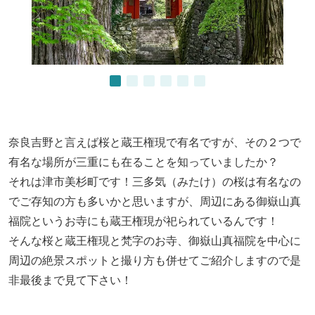
奈良吉野と言えば桜と蔵王権現で有名ですが、その２つで
有名な場所が三重にも在ることを知っていましたか？
それは津市美杉町です！三多気（みたけ）の桜は有名なの
でご存知の方も多いかと思いますが、周辺にある御嶽山真
福院というお寺にも蔵王権現が祀られているんです！
そんな桜と蔵王権現と梵字のお寺、御嶽山真福院を中心に
周辺の絶景スポットと撮り方も併せてご紹介しますので是
非最後まで見て下さい！