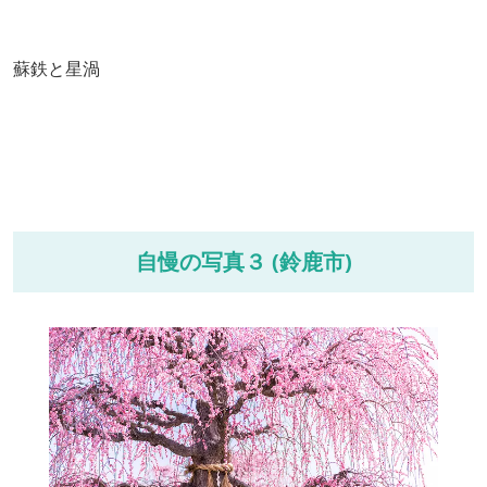
蘇鉄と星渦
自慢の写真３ (鈴鹿市)