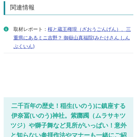
関連情報
取材レポート：
桜と蔵王権現（ざおうごんげん）、三
重県にあるミニ吉野？ 御嶽山真福院(みたけさん しん
ぷくいん)
二千百年の歴史！稲生(いのう)に鎮座する
伊奈冨(いのう)神社。紫躑躅（ムラサキツ
ツジ）や獅子舞など見所がいっぱい！意外
と知らない参拝作法やマナーも一緒にご紹