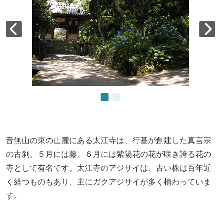
音無山の東の山麓にある太江寺は、行基が創建した真言宗
の古刹。５月には藤、６月には紫陽花の花が咲き誇る花の
寺として有名です。太江寺のアジサイは、古い株は百年近
く経つものもあり、主にガクアジサイが多く植わっていま
す。