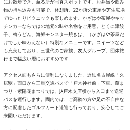
にお散歩でき、至る所が写真スポットです。お弁当や飲み
物の持ち込みも可能で、休憩所、22か所の東屋や芝生広場
でゆったりピクニックも楽しめます。かざはや茶屋やキッ
チンカーならではの地元の味や名物をご用意。とくに津餃
子、梅うどん、海鮮モンスター焼きは、（かざはや茶屋だ
けでしか味わえない）特別なメニューです。スイーツなど
も充実しており、三世代のご家族、友人グループ、団体旅
行まで幅広い層におすすめです。
アクセス面もさらに便利になりました。近鉄名古屋線「久
居駅」西口から三重交通バスで「戸木神社前」下車。藤ま
つり・紫陽花まつりでは、JA戸木支店横から入口まで送迎
バスを運行します。園内では、ご高齢の方や足の不自由な
方に配慮したゴルフカート送迎も行っており、安心してご
来園いただけます。