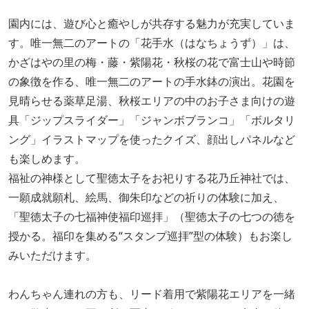
園内には、遊び心と癒やしが共存する魅力が充実していま
す。唯一無二のアートの「花手水（はなちょうず）」は、
かざはやの里の梅・藤・紫陽花・秋桜の花で富士山や時節
の象徴を作る、唯一無二のアートの手水鉢の演出。花園を
見晴らせる薬草足湯、秋桜エリアの中のお子さま向けの遊
具「ジップスライダー」「ジャンボブランコ」「ボルタリ
ング」イラストマップを使ったクイズ、顔出しパネルなど
も楽しめます。
福祉の神様として聖徳太子をお祀りする花乃丘神社では、
一願成就願札、絵馬、御朱印などの祈りの体験に加え、
「聖徳太子の七福神使福印巡拝」（聖徳太子の七つの徳を
授かる。福印を集める“スタンプ巡拝”型の体験）もお楽し
みいただけます。
わんちゃん連れの方も、リード着用で紫陽花エリアを一緒