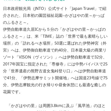
日本政府観光局（JNTO）公式サイト「Japan Travel」で紹
介された、日本初の園芸福祉花園--かざはやの里～かっぱ
のふるさと～。
伊勢自動車道久居ICから５分の「かざはやの里～かっぱの
ふるさと～」は、米「TIME」誌の「世界で最も素晴らしい
場所」の「訪れるべき場所」50選に選ばれた伊勢神宮（外
宮）へは、伊勢御自動車道で約40分、日本最大級の商業リ
ゾート「VISON（ヴィソン）」へは伊勢自動車道で32分、
2017年国宝に指定された「専修寺」には中勢バイパスで25
分「世界遺産の熊野古道女鬼峠登り口」へは伊勢自動車道
で41分、「伊勢志摩サミット開催地」へは国道23号線で75
分、伊勢志摩観光の行き帰りや昼食休憩にも最適な癒しの
花園です。
「かざはやの里」は周囲3.8kmに及ぶ「風早池」のほと