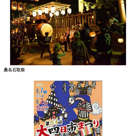
桑名石取祭