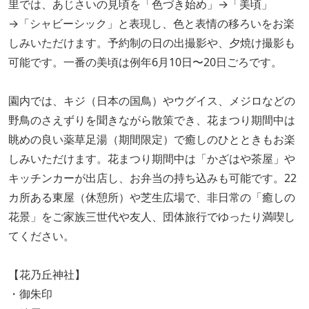
里では、あじさいの見頃を「色づき始め」→「美頃」
→「シャビーシック」と表現し、色と表情の移ろいをお楽
しみいただけます。予約制の日の出撮影や、夕焼け撮影も
可能です。一番の美頃は例年6月10日〜20日ごろです。
園内では、キジ（日本の国鳥）やウグイス、メジロなどの
野鳥のさえずりを聞きながら散策でき、花まつり期間中は
眺めの良い薬草足湯（期間限定）で癒しのひとときもお楽
しみいただけます。花まつり期間中は「かざはや茶屋」や
キッチンカーが出店し、お弁当の持ち込みも可能です。22
カ所ある東屋（休憩所）や芝生広場で、非日常の「癒しの
花景」をご家族三世代や友人、団体旅行でゆったり満喫し
てください。
【花乃丘神社】
・御朱印