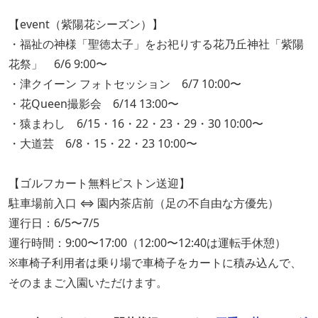
【event（紫陽花シーズン）】
・福祉の神様「聖徳太子」をお祀りする花乃丘神社「紫陽
花祭」 6/6 9:00〜
・津クイーン フォトセッション 6/7 10:00〜
・花Queen撮影会 6/14 13:00〜
・猿まわし 6/15・16・22・23・29・30 10:00〜
・大道芸 6/8・15・22・23 10:00〜
【ゴルフカート無料ピストン送迎】
駐車場前入口 ⇔ 園内茶店前（足の不自由な方優先）
運行日：6/5〜7/5
運行時間：9:00〜17:00（12:00〜12:40は運転手休憩）
※車椅子利用者は乗り場で車椅子をカートに積み込んで、
そのままご入園いただけます。