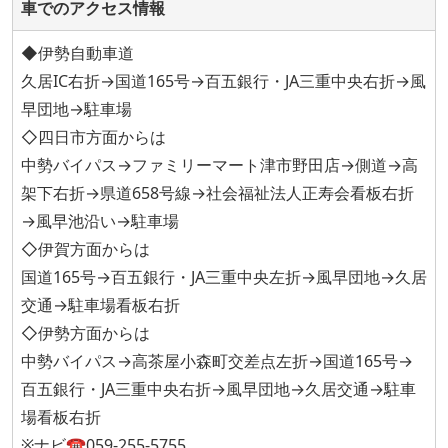
車でのアクセス情報
◆伊勢自動車道
久居IC右折→国道165号→百五銀行・JA三重中央右折→風
早団地→駐車場
◇四日市方面からは
中勢バイパス→ファミリーマート津市野田店→側道→高
架下右折→県道658号線→社会福祉法人正寿会看板右折
→風早池沿い→駐車場
◇伊賀方面からは
国道165号→百五銀行・JA三重中央左折→風早団地→久居
交通→駐車場看板右折
◇伊勢方面からは
中勢バイパス→高茶屋小森町交差点左折→国道165号→
百五銀行・JA三重中央右折→風早団地→久居交通→駐車
場看板右折
※ナビ☎059-255-5755