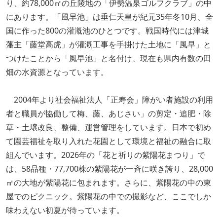
り、約78,000㎡の丘陵地の「伊勢温泉ゴルフクラブ」の中
にあります。「風早池」は垂仁天皇が紀元35年冬10月、全
国に作った800の灌漑池のひとつです。戦国時代には津城
藩主「藤堂高虎」が灌漑工事を手掛けた土地に「風早」と
つけたことから「風早池」と名付け、現在も県内有数の田
畑の水資源となっています。
2004年より社会福祉法人「正寿会」障がい者施設の利用
者と職員が協働して梅、藤、あじさい」の剪定・追肥・除
草・土壌改良、整備、運営管理をしています。日本で初め
て園芸福祉を取り入れた花園として環境と福祉の融合に取
組んでいます。2026年の「花と祈りの紫陽花まつり」で
は、58品種・77,700株の紫陽花が一斉に咲き誇り、28,000
㎡の大地が紫陽花に包まれます。さらに、紫陽花の中の東
屋でのピクニック。紫陽花の中での撮影など、ここでしか
味わえない初夏が待っています。