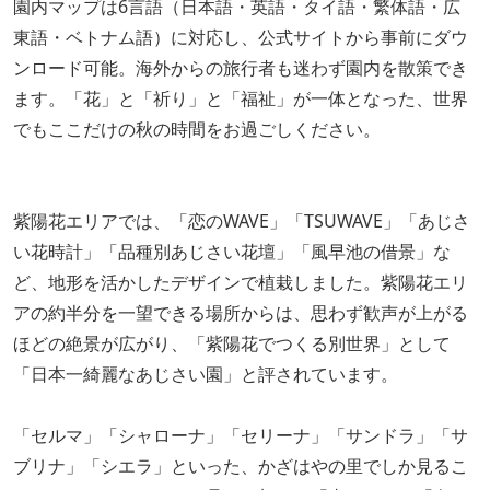
園内マップは6言語（日本語・英語・タイ語・繁体語・広
東語・ベトナム語）に対応し、公式サイトから事前にダウ
ンロード可能。海外からの旅行者も迷わず園内を散策でき
ます。「花」と「祈り」と「福祉」が一体となった、世界
でもここだけの秋の時間をお過ごしください。
紫陽花エリアでは、「恋のWAVE」「TSUWAVE」「あじさ
い花時計」「品種別あじさい花壇」「風早池の借景」な
ど、地形を活かしたデザインで植栽しました。紫陽花エリ
アの約半分を一望できる場所からは、思わず歓声が上がる
ほどの絶景が広がり、「紫陽花でつくる別世界」として
「日本一綺麗なあじさい園」と評されています。
「セルマ」「シャローナ」「セリーナ」「サンドラ」「サ
ブリナ」「シエラ」といった、かざはやの里でしか見るこ