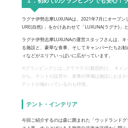
１．初めてのグランピングでも安心！ラ
ラグナ伊勢志摩LUXUNAは、2021年7月にオープン
URE(自然) 」をかけあわせて「LUXUNA(ラグナ
ラグナ伊勢志摩LUXUNAの運営スタッフさんは、
る施設と、豪華な食事、そしてキャンパーたちお勧
ィなどがエリアいっぱいに広がっています。
※グランピングとは…グラマラス(魅惑的)と、キ
がら、テントの設営や、食事の準備は施設におまか
テントが備わっているのも特徴。
テント・インテリア
今回ご紹介するのは森に囲まれた「ウッドランドグ
そよ風、すぐそばにある御座白浜海水浴場から聞こ