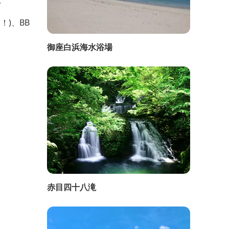
)、BB
御座白浜海水浴場
赤目四十八滝