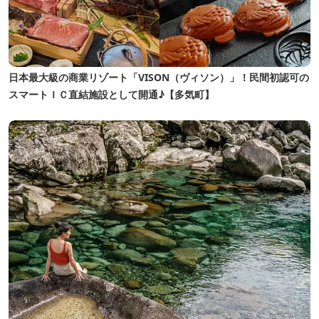
日本最大級の商業リゾート「VISON（ヴィソン）」！民間初認可の
スマートＩＣ直結施設として開通♪【多気町】