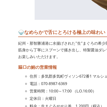
🍚なめらかで舌にとろける極上の味わい
紀州・那智勝浦港に水揚げされた"生"まぐろの希
筋身から丁寧にスプーンで掻き出し、特製醤油ダレ
お楽しみいただけます。
𦚰口の鮪の営業情報
住所：多気郡多気町ヴィソン672番1 マルシ
電話：070-8987-6369
営業時間：10:00～17:00 （L.O.16:00）
定休日：火曜日
料金：生まぐろせせり丼 1,200円（税込）