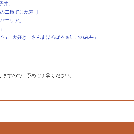
親子丼」
おの二種てこね寿司」
せパエリア」
丼」
OKYO「ちびっこ大好き！さんまぼろぼろ＆鮭ごのみ丼」
りますので、予めご了承ください。