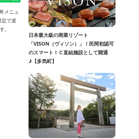
丼メニュ
限定で楽
ます。
日本最大級の商業リゾート
「VISON（ヴィソン）」！民間初認可
のスマートＩＣ直結施設として開通
♪【多気町】