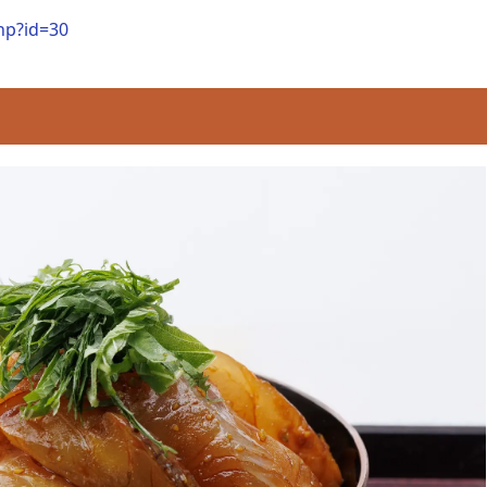
php?id=30
」