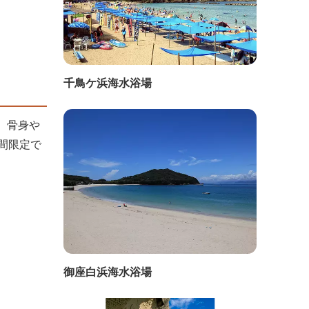
千鳥ケ浜海水浴場
、骨身や
間限定で
御座白浜海水浴場