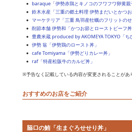
baraque「伊勢赤鶏とキノコのフワフワ卵黄
鈴木水産「三重の郷土料理 伊勢まだいとかつ
マーケテリア「三重 鳥羽産牡蠣のフリットの
削節本舗 伊勢和「かつお節とローストビーフ
豊農米蔵 produced by AKOMEYA T
伊勢 翁「伊勢鶏のロースト丼」
cafe Tomiyama「伊勢どりカレー丼」
raf「特産松阪牛のカルビ丼」
※予告なく記載している内容が変更されることがあ
おすすめのお店をご紹介
𦚰口の鮪「生まぐろせせり丼」