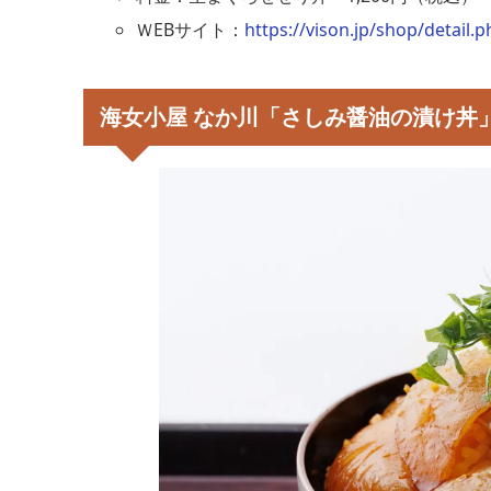
ＷEBサイト：
https://vison.jp/shop/detail.
海女小屋 なか川「さしみ醤油の漬け丼