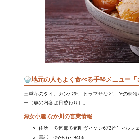
🍚地元の人もよく食べる手軽メニュー「
三重産のタイ、カンパチ、ヒラマサなど、その時獲
ー（魚の内容は日替わり）。
海女小屋 なか川の営業情報
住所：多気郡多気町ヴィソン672番1 マルシ
電話：0598-67-9466