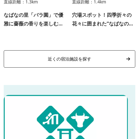
直線距離：1.3km
直線距離：1.4km
なばなの里「バラ園」で優
穴場スポット！四季折々の
雅に薔薇の香りを楽しむ！
花々に囲まれた”なばなの里
“薔薇の楽園” をご体感くだ
の露天風呂”日帰り温泉「里
さい。（春・秋）
の湯」【手ぶらでＯＫ・予
約不要】
近くの宿泊施設を探す