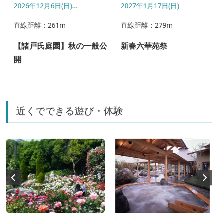
2026年12月6日(日)...
2027年1月17日(日)
直線距離：261m
直線距離：279m
【諸戸氏庭園】秋の一般公
新春六華苑祭
開
近くでできる遊び・体験