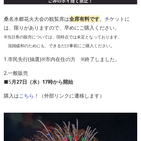
桑名水郷花火大会の観覧席は
全席有料です
。チケットに
は、限りがありますので、早めにご購入ください。
※当日券の販売については、現時点では未定となっております。
。
混雑緩和のためにも、できるだけ事前にご購入ください
1.市民先行(抽選)※市内在住の方 ※終了しました。
2.一般販売
■5
月27日（水）17時から開始
購入は
こちら
！（外部リンクに遷移します）