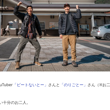
uber
「ビートないとー」
さんと
「のりごとー」
さん（※お
い十分のお二人。