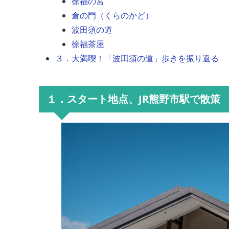
徐福の宮
倉の門（くらのかど）
波田須の道
徐福茶屋
３．大満喫！「波田須の道」歩きを振り返る
１．スタート地点、JR熊野市駅で散策