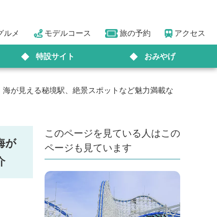
グルメ
モデルコース
旅の予約
アクセス
特設サイト
おみやげ
。海が見える秘境駅、絶景スポットなど魅力満載な
このページを見ている人はこの
海が
ページも見ています
介