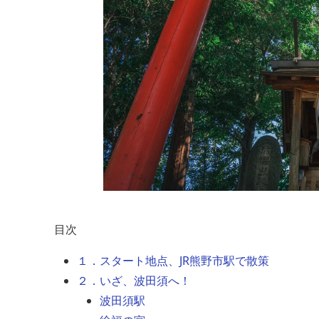
目次
１．スタート地点、JR熊野市駅で散策
２．いざ、波田須へ！
波田須駅