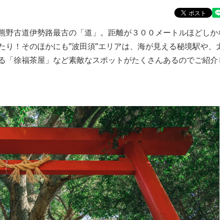
熊野古道伊勢路最古の「道」。距離が３００メートルほどしか
たり！そのほかにも”波田須”エリアは、海が見える秘境駅や、
る「徐福茶屋」など素敵なスポットがたくさんあるのでご紹介