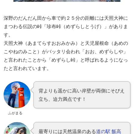
深野のだんだん田から車で約２５分の距離には天照大神に
まつわる伝説の峠「珍布峠（めずらしとうげ）」がありま
す。
天照大神（あまてらすおおみかみ）と天児屋根命（あめの
こやねのみこと）がバッタリ会われ「おお、めずらしや」
と言われたことから「めずらし峠」と呼ばれるようになっ
たと言われています。
背よりも遥かに高い岸壁が両側にそびえ
立ち、迫力満点です！
ふがまる
最寄りには天然温泉のある
道の駅 飯高