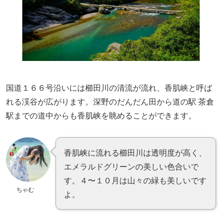
国道１６６号沿いには櫛田川の清流が流れ、香肌峡と呼ば
れる渓谷が広がります。深野のだんだん田から道の駅 茶倉
駅までの道中からも香肌峡を眺めることができます。
香肌峡に流れる櫛田川は透明度が高く、
エメラルドグリーンの美しい色合いで
す。４〜１０月は山々の緑も美しいです
ちゃむ
よ。