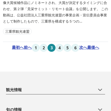
像大賞候補作品にノミネートされ、大賞が決定するタイミングに合
わせ、第２弾「見栄サミット・リモート会議」を公開します。 この
動画は、公益社団法人三重県観光連盟の事業企画・宣伝委員会事業
として制作したもので、三重県を構成する５つの...
三重県観光連盟
最初へ
前へ
次へ
最後へ
1
2
3
4
5
6
観光情報
旬の情報