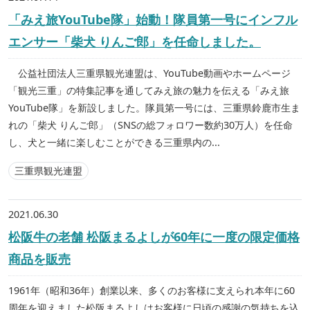
「みえ旅YouTube隊」始動！隊員第一号にインフル
エンサー「柴犬 りんご郎」を任命しました。
公益社団法人三重県観光連盟は、YouTube動画やホームページ
「観光三重」の特集記事を通してみえ旅の魅力を伝える「みえ旅
YouTube隊」を新設しました。隊員第一号には、三重県鈴鹿市生ま
れの「柴犬 りんご郎」（SNSの総フォロワー数約30万人）を任命
し、犬と一緒に楽しむことができる三重県内の...
三重県観光連盟
2021.06.30
松阪牛の老舗 松阪まるよしが60年に一度の限定価格
商品を販売
1961年（昭和36年）創業以来、多くのお客様に支えられ本年に60
周年を迎えました松阪まるよしはお客様に日頃の感謝の気持ちを込