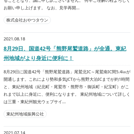
ることとなり、誠に申し訳ございません。 何卒ご理解の程よろしく
お願い申し上げます。 なお、見学再開...
株式会社おやつタウン
2021.08.18
8月29日、国道42号「熊野尾鷲道路」が全通。東紀
州地域がより身近に便利に！
8月29日に国道42号「熊野尾鷲道路」尾鷲北IC～尾鷲南IC間5.4㎞が
開通します。これにより勢和多気JCTから熊野大泊ICまでが約1時間
と、東紀州地域（紀北町・尾鷲市・熊野市・御浜町・紀宝町）がこ
れまで以上に身近に、便利になります。 東紀州地域について詳しく
は三重・東紀州観光ウェブサイ...
東紀州地域振興公社
2021.07.14