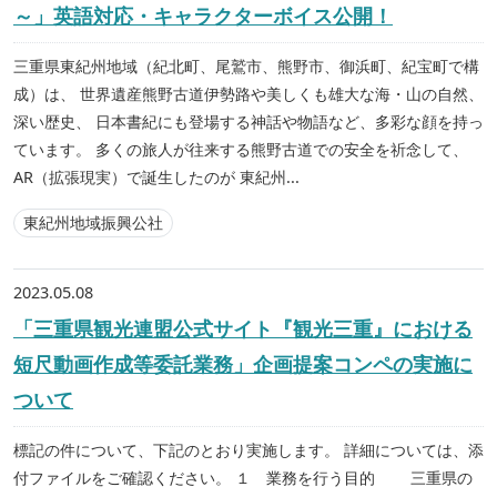
～」英語対応・キャラクターボイス公開！
三重県東紀州地域（紀北町、尾鷲市、熊野市、御浜町、紀宝町で構
成）は、 世界遺産熊野古道伊勢路や美しくも雄大な海・山の自然、
深い歴史、 日本書紀にも登場する神話や物語など、多彩な顔を持っ
ています。 多くの旅人が往来する熊野古道での安全を祈念して、
AR（拡張現実）で誕生したのが 東紀州...
東紀州地域振興公社
2023.05.08
「三重県観光連盟公式サイト『観光三重』における
短尺動画作成等委託業務」企画提案コンペの実施に
ついて
標記の件について、下記のとおり実施します。 詳細については、添
付ファイルをご確認ください。 １ 業務を行う目的 三重県の