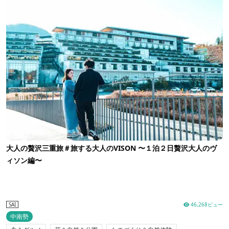
大人の贅沢三重旅＃旅する大人のVISON 〜１泊２日贅沢大人のヴ
ィソン編〜
46,268ビュー
SAI
中南勢