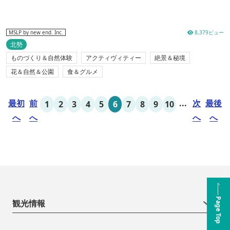
8,379ビュー
MSLP by new end. Inc.
北勢
ものづくり＆自然体験
アクティヴィティー
絶景＆秘境
花＆自然＆公園
食＆グルメ
最初
前
...
次
最後
1
2
3
4
5
6
7
8
9
10
へ
へ
へ
へ
Page Top
観光情報