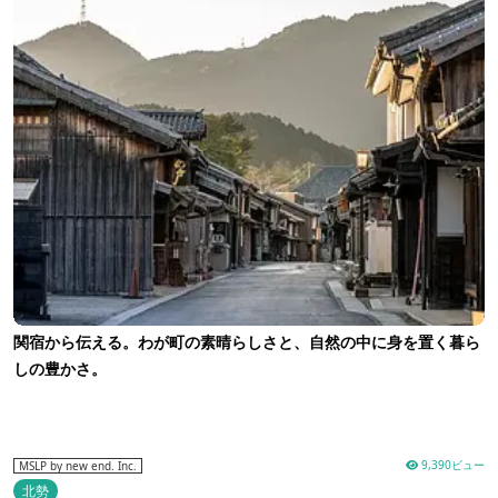
関宿から伝える。わが町の素晴らしさと、自然の中に身を置く暮ら
しの豊かさ。
9,390ビュー
MSLP by new end. Inc.
北勢