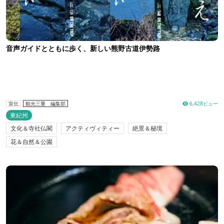
音声ガイドとともに歩く、新しい熊野古道伊勢路
6,428ビュー
宣伝
観光三重 編集部
東紀州
文化＆寺社仏閣
アクティヴィティー
絶景＆秘境
花＆自然＆公園