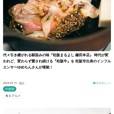
代々引き継がれる馴染みの味『松阪まるよし 鎌田本店』 時代が変
われど、変わらず愛され続ける『松阪牛』を 松阪市出身のインフル
エンサーゆめちんさんが堪能！
2024.03.15
8,224ビュー
宣伝
中南勢
食＆グルメ