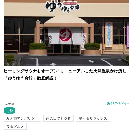
ヒーリングサウナもオープン! リニューアルした天然温泉かけ流し
「ゆうゆう会館」徹底解説！
18,746ビュー
金木犀
北勢
みえ旅アンバサダー
雨の日でもＯＫ
温泉＆リラックス
食＆グルメ