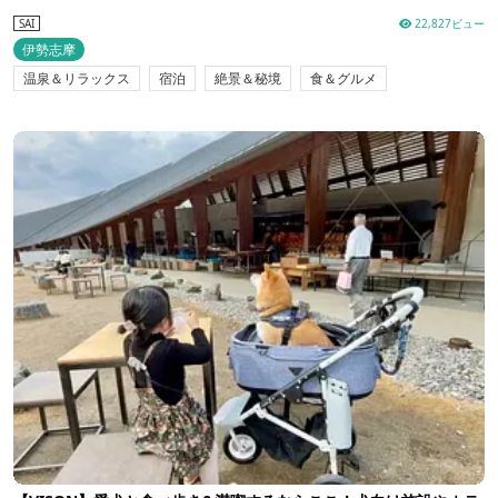
22,827ビュー
SAI
伊勢志摩
温泉＆リラックス
宿泊
絶景＆秘境
食＆グルメ