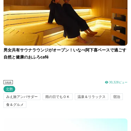
男女共有サウナラウンジがオープン！いなべ阿下喜ベースで過ごす
自然と健康のおふろcafé
30,328ビュー
saya
北勢
みえ旅アンバサダー
雨の日でもＯＫ
温泉＆リラックス
宿泊
食＆グルメ