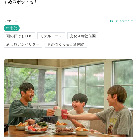
すめスポットも！
10,009ビュー
ハナチロ
中南勢
雨の日でもＯＫ
モデルコース
文化＆寺社仏閣
みえ旅アンバサダー
ものづくり＆自然体験