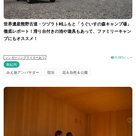
世界遺産熊野古道・ツヅラト峠ふもと「うぐいすの森キャンプ場」
徹底レポート！滑り台付きの池や遊具もあって、ファミリーキャン
プにもオススメ！
8,080ビュー
シンガーソングライターあつ
東紀州
みえ旅アンバサダー
宿泊
花＆自然＆公園