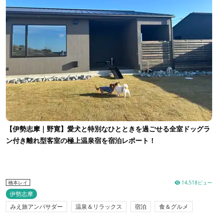
【伊勢志摩｜野寛】愛犬と特別なひとときを過ごせる全室ドッグラ
ン付き離れ型客室の極上温泉宿を宿泊レポート！
14,518ビュー
橋本レイ
伊勢志摩
みえ旅アンバサダー
温泉＆リラックス
宿泊
食＆グルメ