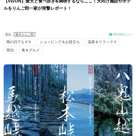
【VISON】愛犬と食べ歩き&満喫するならここ！犬向け施設やホテ
ルをりんご郎一家が突撃レポート！
59,262ビュー
宣伝
柴犬りんご郎
雨の日でもＯＫ
ショッピング＆お役立ち
温泉＆リラックス
宿泊
食＆グルメ