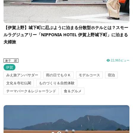
【伊賀上野】城下町に忍ぶように泊まる分散型ホテルとは？スモー
ルラグジュアリー「NIPPONIA HOTEL 伊賀上野城下町」に泊まる
夫婦旅
22,965ビュー
兼子 躍
伊賀
みえ旅アンバサダー
雨の日でもＯＫ
モデルコース
宿泊
文化＆寺社仏閣
ものづくり＆自然体験
テーマパーク＆レジャーランド
食＆グルメ