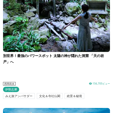
別世界！最強のパワースポット 太陽の神が隠れた洞窟 「天の岩
戸」へ
156,705ビュー
西岡莉央
伊勢志摩
みえ旅アンバサダー
文化＆寺社仏閣
絶景＆秘境