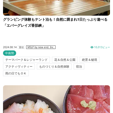
グランピング体験もテント泊も！自然に囲まれ1日たっぷり遊べる
「エバーグレイズ香肌峡」
2024.08.14
10,013ビュー
宣伝
MSLP by new end. Inc.
中南勢
テーマパーク＆レジャーランド
花＆自然＆公園
絶景＆秘境
アクティヴィティー
ものづくり＆自然体験
宿泊
雨の日でもＯＫ