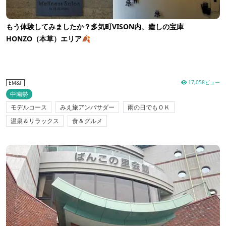
もう体験してみましたか？多気町VISON内、癒しの宝庫
HONZO（本草）エリア🍂
17,058ビュー
EM&T
中南勢
モデルコース
みえ旅アンバサダー
雨の日でもＯＫ
温泉＆リラックス
食＆グルメ