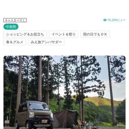
16,204ビュー
キャスターマミ
中南勢
ショッピング＆お役立ち
イベント＆祭り
雨の日でもＯＫ
食＆グルメ
みえ旅アンバサダー