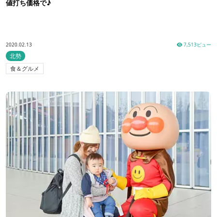
値打ち価格で♪
2020.02.13
7,513ビュー
北勢
食＆グルメ