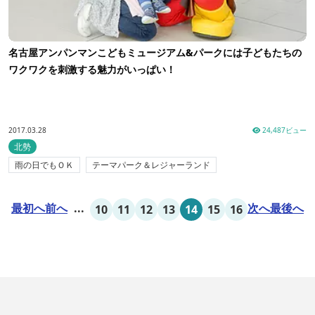
名古屋アンパンマンこどもミュージアム&パークには子どもたちの
ワクワクを刺激する魅力がいっぱい！
2017.03.28
24,487ビュー
北勢
雨の日でもＯＫ
テーマパーク＆レジャーランド
最初へ
前へ
...
次へ
最後へ
10
11
12
13
14
15
16