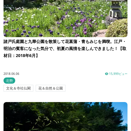
諸戸氏庭園と九華公園を散策して花菖蒲・青もみじを満喫。江戸・
明治の賓客になった気分で、初夏の風情を楽しんできました！【取
材日：2018年6月】
2018.06.06
15,999ビュー
北勢
文化＆寺社仏閣
花＆自然＆公園