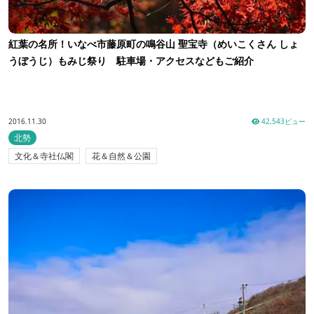
紅葉の名所！いなべ市藤原町の鳴谷山 聖宝寺（めいこくさん しょ
うぼうじ）もみじ祭り 駐車場・アクセスなどもご紹介
2016.11.30
42,543ビュー
北勢
文化＆寺社仏閣
花＆自然＆公園