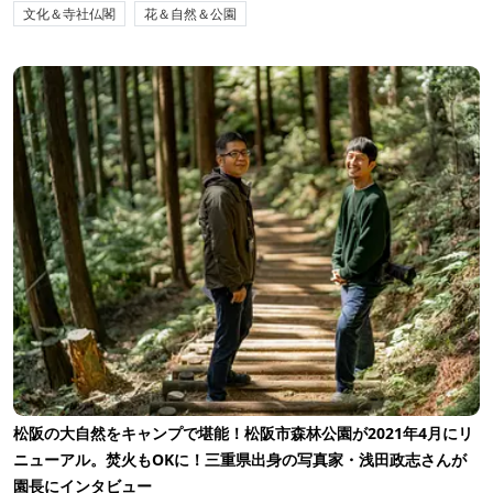
文化＆寺社仏閣
花＆自然＆公園
松阪の大自然をキャンプで堪能！松阪市森林公園が2021年4月にリ
ニューアル。焚火もOKに！三重県出身の写真家・浅田政志さんが
園長にインタビュー