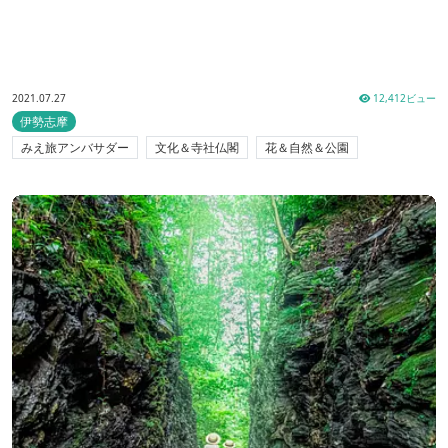
2021.07.27
12,412ビュー
伊勢志摩
みえ旅アンバサダー
文化＆寺社仏閣
花＆自然＆公園