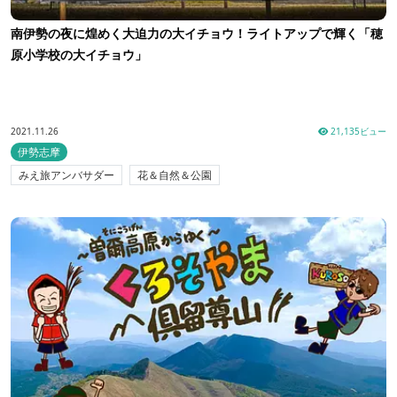
南伊勢の夜に煌めく大迫力の大イチョウ！ライトアップで輝く「穂
原小学校の大イチョウ」
2021.11.26
21,135ビュー
伊勢志摩
みえ旅アンバサダー
花＆自然＆公園