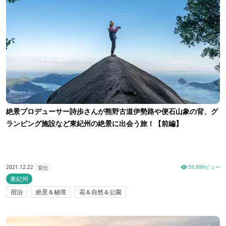
絶景プロデューサー詩歩さんが熊野古道伊勢路や便石山象の背、グ
ランピング施設など東紀州の絶景に出会う旅！【前編】
2021.12.22
59,999ビュー
宣伝
東紀州
宿泊
絶景＆秘境
花＆自然＆公園