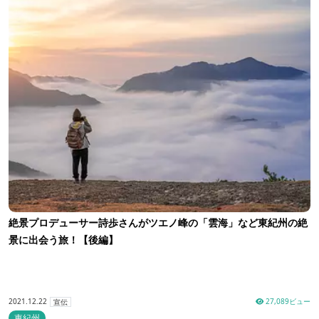
絶景プロデューサー詩歩さんがツエノ峰の「雲海」など東紀州の絶
景に出会う旅！【後編】
2021.12.22
27,089ビュー
宣伝
東紀州