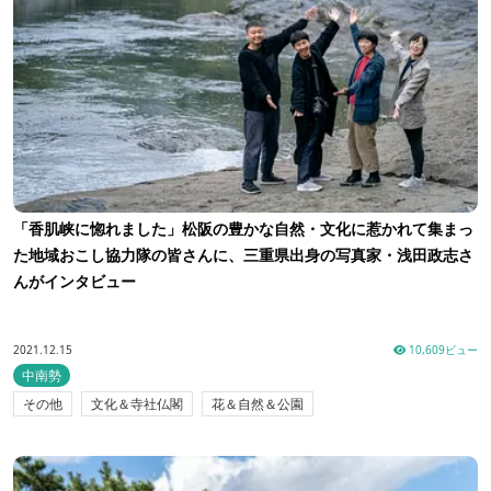
「香肌峡に惚れました」松阪の豊かな自然・文化に惹かれて集まっ
た地域おこし協力隊の皆さんに、三重県出身の写真家・浅田政志さ
んがインタビュー
2021.12.15
10,609ビュー
中南勢
その他
文化＆寺社仏閣
花＆自然＆公園