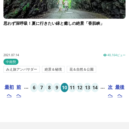
思わず深呼吸！夏に行きたい緑と癒しの絶景「香肌峡」
2021.07.14
40,164ビュー
中南勢
みえ旅アンバサダー
絶景＆秘境
花＆自然＆公園
最初
前
...
...
次
最後
6
7
8
9
10
11
12
13
14
へ
へ
へ
へ