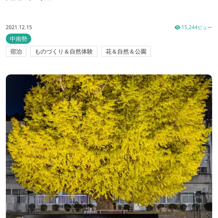
2021.12.15
15,244ビュー
中南勢
宿泊
ものづくり＆自然体験
花＆自然＆公園