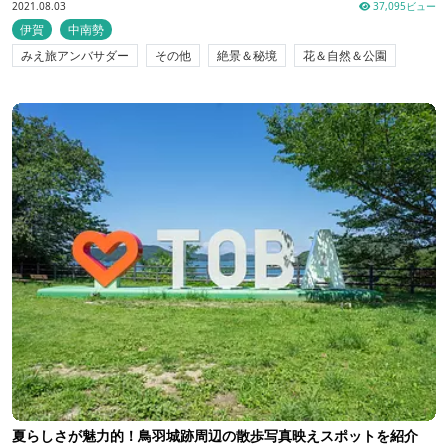
2021.08.03
37,095ビュー
伊賀
中南勢
みえ旅アンバサダー
その他
絶景＆秘境
花＆自然＆公園
夏らしさが魅力的！鳥羽城跡周辺の散歩写真映えスポットを紹介