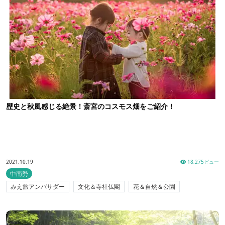
歴史と秋風感じる絶景！斎宮のコスモス畑をご紹介！
2021.10.19
18,275ビュー
中南勢
みえ旅アンバサダー
文化＆寺社仏閣
花＆自然＆公園