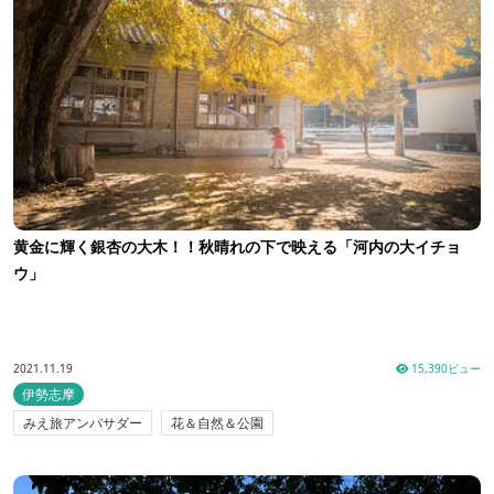
黄金に輝く銀杏の大木！！秋晴れの下で映える「河内の大イチョ
ウ」
2021.11.19
15,390ビュー
伊勢志摩
みえ旅アンバサダー
花＆自然＆公園