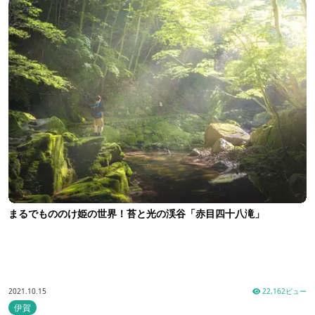
まるでもののけ姫の世界！苔と光の渓谷「赤目四十八滝」
2021.10.15
22,162ビュー
伊賀