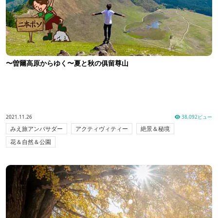
〜曽爾高原からゆく〜夏と秋の俱留尊山
2021.11.26
38,092ビュー
みえ旅アンバサダー
アクティヴィティー
絶景＆秘境
花＆自然＆公園