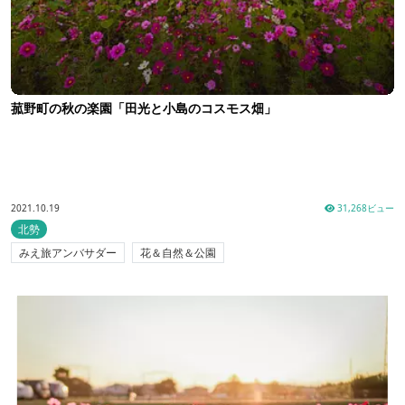
菰野町の秋の楽園「田光と小島のコスモス畑」
2021.10.19
31,268ビュー
北勢
みえ旅アンバサダー
花＆自然＆公園