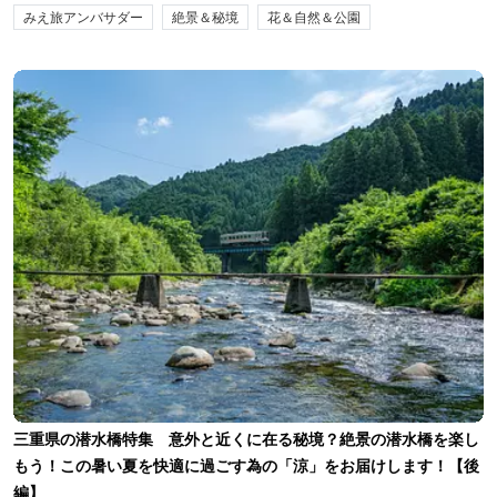
みえ旅アンバサダー
絶景＆秘境
花＆自然＆公園
三重県の潜水橋特集 意外と近くに在る秘境？絶景の潜水橋を楽し
もう！この暑い夏を快適に過ごす為の「涼」をお届けします！【後
編】