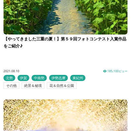
【やってきました三重の夏！】第５９回フォトコンテスト入賞作品
をご紹介♪
2021.08.10
185,100ビュー
北勢
伊賀
中南勢
伊勢志摩
東紀州
その他
絶景＆秘境
花＆自然＆公園