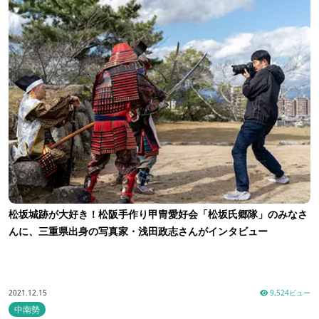
松坂城跡が大好き！松阪手作り甲冑愛好会「松坂氏郷隊」のみなさ
んに、三重県出身の写真家・浅田政志さんがインタビュー
2021.12.15
9,524ビュー
中南勢