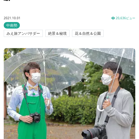
2021.10.01
20,636ビュー
中南勢
みえ旅アンバサダー
絶景＆秘境
花＆自然＆公園