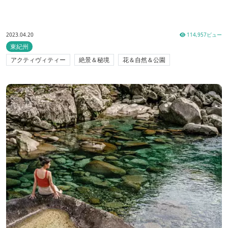
2023.04.20
114,957ビュー
東紀州
アクティヴィティー
絶景＆秘境
花＆自然＆公園