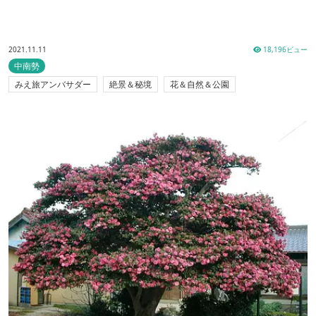
2021.11.11
18,196ビュー
中南勢
みえ旅アンバサダー
絶景＆秘境
花＆自然＆公園