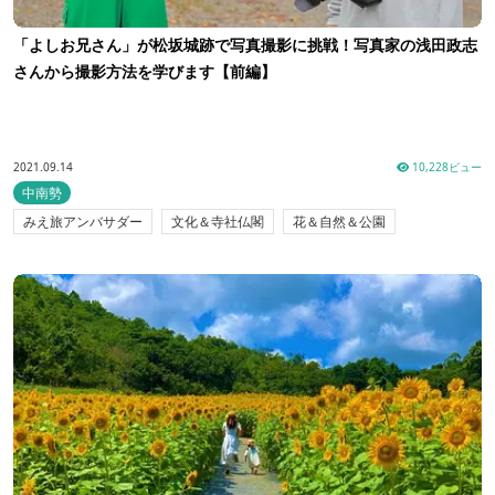
「よしお兄さん」が松坂城跡で写真撮影に挑戦！写真家の浅田政志
さんから撮影方法を学びます【前編】
2021.09.14
10,228ビュー
中南勢
みえ旅アンバサダー
文化＆寺社仏閣
花＆自然＆公園