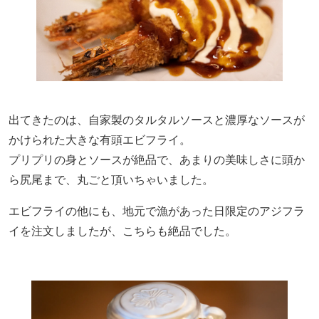
出
てきたのは、自家製
の
タルタルソースと濃厚なソースが
かけられた大きな有頭エビフライ。
プリプリの身とソースが絶品で、あまりの美味しさに頭か
ら尻尾まで、丸ごと頂いちゃいました。
エビフライの他に
も
、地元で漁があった日限定のアジフラ
イ
を
注文しましたが、こちらも絶品でした。