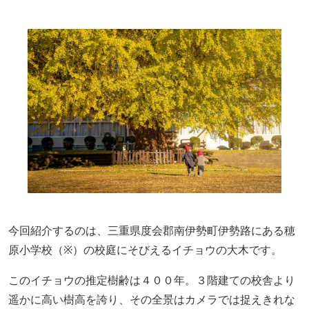
今回紹介するのは、三重県度会郡南伊勢町伊勢路にある穂
原小学校
（※）
の校庭にそびえるイチョウの大木です。
この
イチョウ
の
推定樹齢は４００年
。
３階建て
の
校舎より
遥かに高い樹高を
誇
り、その全景
は
カメラでは捉えきれな