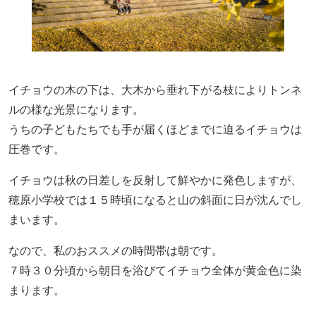
イチョウの木の下は、大木から垂れ下がる枝によりトンネ
ルの様な光景になります。
うちの子どもたちでも手が届くほどまで
に
迫るイチョウは
圧巻です。
イチョウは秋の日差しを反射して鮮やかに発色しますが、
穂原小学校では１５時頃になると山の斜面に日が沈んでし
まいます。
なので、
私のおススメの時間帯は朝です。
７時３０分頃から朝日を浴びてイチョウ全体が黄金色に染
まります
。