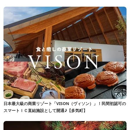
日本最大級の商業リゾート「VISON（ヴィソン）」！民間初認可の
スマートＩＣ直結施設として開通♪【多気町】