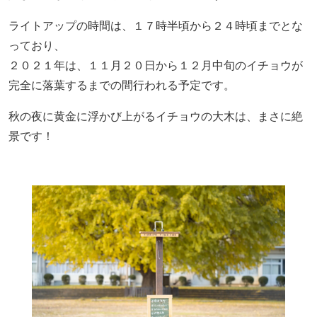
ライトアップ
の
時間は
、
１７時半頃
から
２４時頃
までとな
っており、
２０２１年は、１１月２０日から１２月中旬のイチョウが
完全に落葉するまでの間行われ
る予定です。
秋の夜に黄金に浮かび上がるイチョウの大木は、まさに絶
景です！