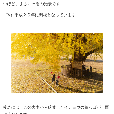
いほど
。
まさに
圧巻の光景です！
（※）平成２６年に閉校となっています。
校庭には、
この大木から
落葉したイチョウの葉っぱが一面