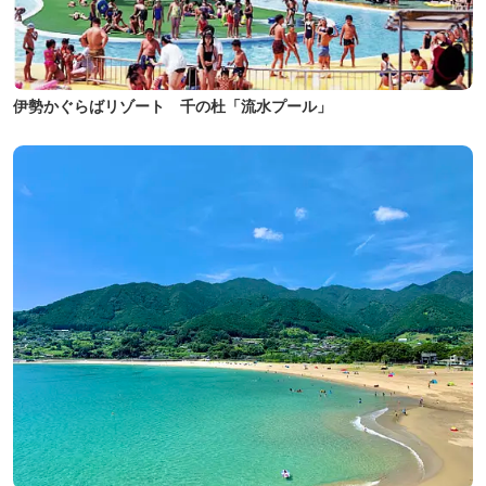
伊勢かぐらばリゾート 千の杜「流水プール」