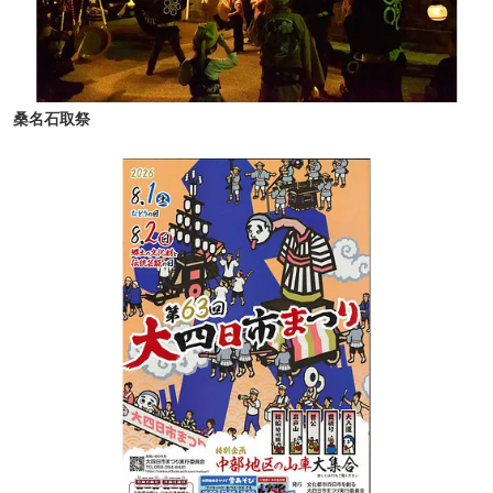
桑名石取祭